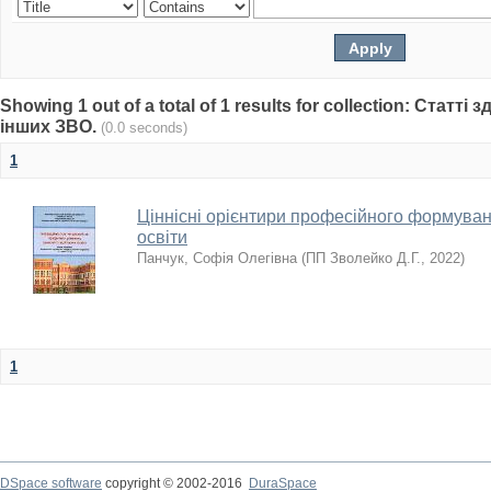
Showing 1 out of a total of 1 results for collection: Статті
інших ЗВО.
(0.0 seconds)
1
Ціннісні орієнтири професійного формува
освіти
Панчук, Софія Олегівна
(
ПП Зволейко Д.Г.
,
2022
)
1
DSpace software
copyright © 2002-2016
DuraSpace