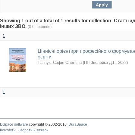
Showing 1 out of a total of 1 results for collection: Статті
інших ЗВО.
(0.0 seconds)
1
Ціннісні орієнтири професійного формува
освіти
Панчук, Софія Олегівна
(
ПП Зволейко Д.Г.
,
2022
)
1
DSpace software
copyright © 2002-2016
DuraSpace
Контакти
|
Зворотній зв'язок