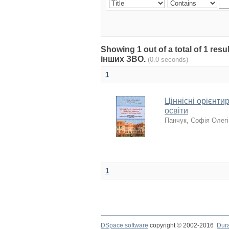
Showing 1 out of a total of 1 res
інших ЗВО.
(0.0 seconds)
1
Ціннісні орієнт
освіти
Панчук, Софія Олег
1
DSpace software
copyright © 2002-2016
Dur