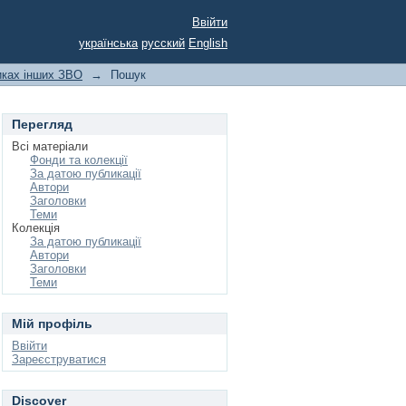
Ввійти
українська
русский
English
никах інших ЗВО
→
Пошук
Перегляд
Всі матеріали
Фонди та колекції
За датою публикації
Автори
Заголовки
Теми
Колекція
За датою публикації
Автори
Заголовки
Теми
Мій профіль
Ввійти
Зареєструватися
Discover