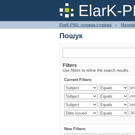
Пошук
ElarK-
ElarK-PNU: головна сторінка
→
Матеріа
Пошук
Filters
Use filters to refine the search results.
Current Filters:
New Filters: