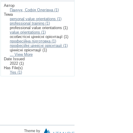
Автор
Панчук, Софія Олегівна (1)
Тема
personal value orientations (1)
professional training (1)
professional value orientations (1)
value orientations (1)
особистісні ціннісні орієнтації (1)
професійна підготовка (1)
професійні ціннісні орієнтації (1)
ціннісні орієнтації (1)
... View More
Date Issued
2022 (1)
Has File(s)
Yes (1)
Theme by