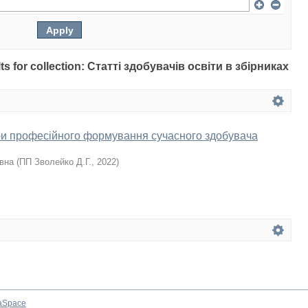
ults for collection: Статті здобувачів освіти в збірниках
ири професійного формування сучасного здобувача
івна
(
ПП Зволейко Д.Г.
,
2022
)
aSpace