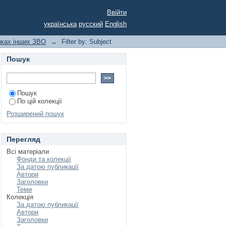
Ввійти
українська
русский
English
никах інших ЗВО
→
Filter by: Subject
Пошук
Пошук
По цій колекції
Розширений пошук
Перегляд
Всі матеріали
Фонди та колекції
За датою публикації
Автори
Заголовки
Теми
Колекція
За датою публикації
Автори
Заголовки