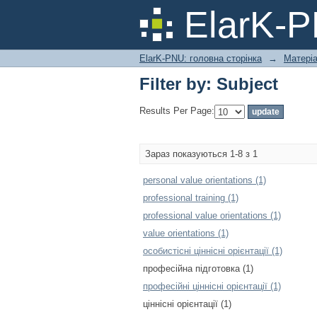
Filter by: Subject
ElarK-
ElarK-PNU: головна сторінка
→
Матеріа
Filter by: Subject
Results Per Page:
Зараз показуються 1-8 з 1
personal value orientations (1)
professional training (1)
professional value orientations (1)
value orientations (1)
особистісні ціннісні орієнтації (1)
професійна підготовка (1)
професійні ціннісні орієнтації (1)
ціннісні орієнтації (1)