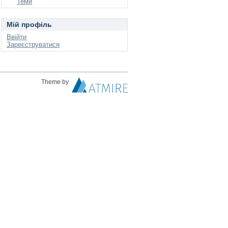
Теми
Мій профіль
Ввійти
Зареєструватися
Theme by