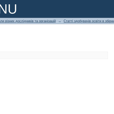
PNU
ли різних дослідників та організацій
→
Статті здобувачів освіти в збір