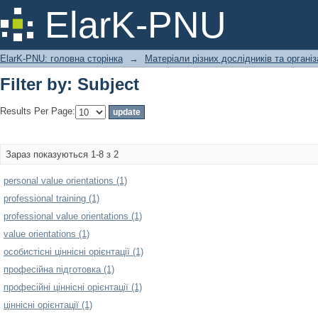
Filter by: Subject
ElarK-PNU
ElarK-PNU: головна сторінка
→
Матеріали різних дослідників та організ
Filter by: Subject
Results Per Page:
Зараз показуються 1-8 з 2
personal value orientations (1)
professional training (1)
professional value orientations (1)
value orientations (1)
особистісні ціннісні орієнтації (1)
професійна підготовка (1)
професійні ціннісні орієнтації (1)
ціннісні орієнтації (1)