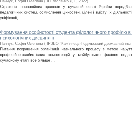
Панчук, Софія Олегівна
(
ПП Зволейко Д.Г.
,
2022
)
Стратегія інноваційних процесів у сучасній освіті України передба
педагогічних систем, осмислення цінностей, цілей і змісту їх діяльності
уніфікації, ...
Формування особистості студента філологічного профілю в
психологічних дисциплін
Панчук, Софія Олегівна
(
НРЗВО "Кам’янець-Подільський державний інст
Питання покращення організації навчального процесу з метою набут
професійно-особистісних компетенцій у майбутнього фахівця педа
сучасному етапі все більше ...