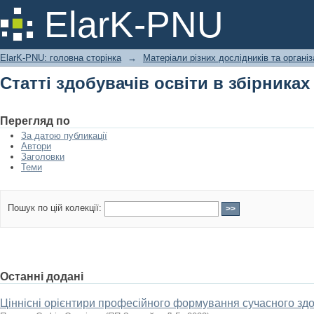
Статті здобувачів освіти в збірника
ElarK-PNU
ElarK-PNU: головна сторінка
→
Матеріали різних дослідників та організ
Статті здобувачів освіти в збірника
Перегляд по
За датою публикації
Автори
Заголовки
Теми
Пошук по цій колекції:
Останні додані
Ціннісні орієнтири професійного формування сучасного здо