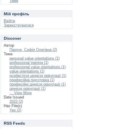
Теми
Мій профіль
Ввійти
Зареєструватися
Discover
Автор
Панчук, Софія Олегівна (2)
Тема
personal value orientations (1)
professional training (1)
professional value orientations (1)
value orientations (1)
особистісні ціннісні орієнтації (1)
професійна підготовка (1)
професійні ціннісні орієнтації (1)
ціннісні орієнтації (1)
... View More
Date Issued
2022 (2)
Has File(s)
Yes (2)
RSS Feeds