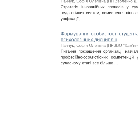
Панчук, Софія Олегівна
(
ПП Зволейко Д.
Стратегія інноваційних процесів у су
педагогічних систем, осмислення цінносте
уніфікації, ...
Формування особистості студента
психологічних дисциплін
Панчук, Софія Олегівна
(
НРЗВО "Кам’яне
Питання покращення організації навча
професійно-особистісних компетенці
сучасному етапі все більше ...