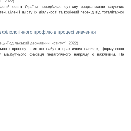
Г.
,
2022
)
часній освіті України передбачає суттєву реорганізацію існуючих
й, цілей і змісту їх діяльності та корінний перехід від тоталітарної
 філологічного профілю в процесі вивчення
ць-Подільський державний інститут"
,
2022
)
льного процесу з метою набуття практичних навичок, формування
й у майбутнього фахівця педагогічного напряму є важливим. На