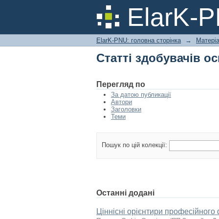
Статті здобувачів ос
ElarK-
ElarK-PNU: головна сторінка
→
Матеріа
Статті здобувачів ос
Перегляд по
За датою публикації
Автори
Заголовки
Теми
Пошук по цій колекції:
Останні додані
Ціннісні орієнтири професійного