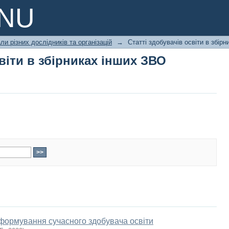
віти в збірниках інших ЗВО
PNU
ли різних дослідників та організацій
→
Статті здобувачів освіти в збір
віти в збірниках інших ЗВО
 формування сучасного здобувача освіти