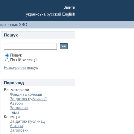
Ввійти
українська
русский
English
никах інших ЗВО
Пошук
Пошук
По цій колекції
Розширений пошук
Перегляд
Всі матеріали
Фонди та колекції
За датою публикації
Автори
Заголовки
Теми
Колекція
За датою публикації
Автори
Заголовки