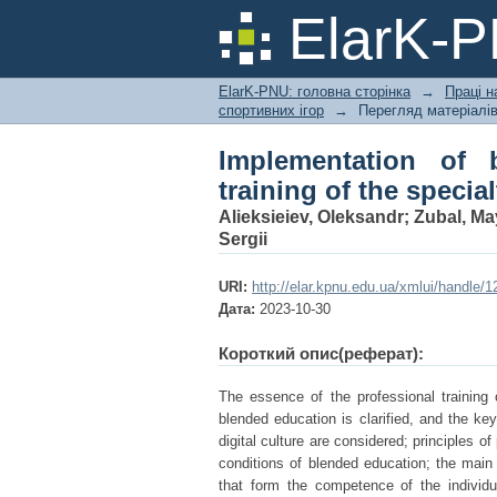
Implementation of bl
ElarK-
physical culture and 
ElarK-PNU: головна сторінка
→
Праці н
спортивних ігор
→
Перегляд матеріалі
Implementation of 
training of the specia
Alieksieiev, Oleksandr
;
Zubal, Ma
Sergii
URI:
http://elar.kpnu.edu.ua/xmlui/handle
Дата:
2023-10-30
Короткий опис(реферат):
The essence of the professional training o
blended education is clarified, and the k
digital culture are considered; principles of
conditions of blended education; the main f
that form the competence of the individual