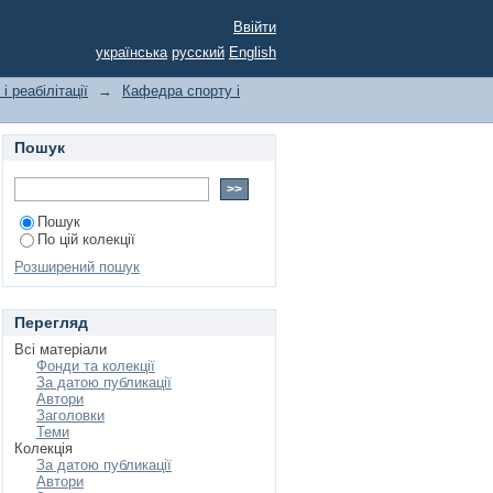
ning of the specialty
Ввійти
українська
русский
English
і реабілітації
→
Кафедра спорту і
Пошук
Пошук
По цій колекції
Розширений пошук
Перегляд
Всі матеріали
Фонди та колекції
За датою публикації
Автори
Заголовки
Теми
Колекція
За датою публикації
Автори