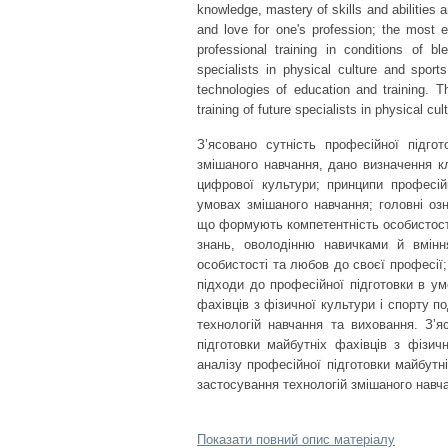
knowledge, mastery of skills and abilities 
and love for one's profession; the most 
professional training in conditions of bl
specialists in physical culture and sport
technologies of education and training. 
training of future specialists in physical c
З’ясовано сутність професійної підго
змішаного навчання, дано визначення к
цифрової культури; принципи професійн
умовах змішаного навчання; головні оз
що формують компетентність особистості
знань, оволодінню навичками й вмінн
особистості та любов до своєї професії
підходи до професійної підготовки в у
фахівців з фізичної культури і спорту п
технологій навчання та виховання. З’
підготовки майбутніх фахівців з фізич
аналізу професійної підготовки майбутн
застосування технологій змішаного навча
Показати повний опис матеріалу