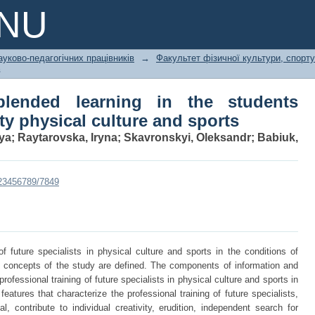
ended learning in the students trai
PNU
sports
ауково-педагогічних працівників
→
Факультет фізичної культури, спорту 
в
blended learning in the students
lty physical culture and sports
ya
;
Raytarovska, Iryna
;
Skavronskyi, Oleksandr
;
Babiuk,
/123456789/7849
f future specialists in physical culture and sports in the conditions of
ey concepts of the study are defined. The components of information and
 professional training of future specialists in physical culture and sports in
eatures that characterize the professional training of future specialists,
, contribute to individual creativity, erudition, independent search for