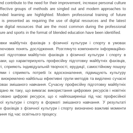
and contribute to the need for their improvement, increase personal culture
effective groups of methods are singled out and modern approaches to
ended learning are highlighted. Modern professional training of future
s is presented as requiring the use of digital resources and the latest
The digital resources that are the most common during the professional
ulture and sports in the format of blended education have been identified.
товки майбутніх фахівців з фізичної культури і спорту в умовах
лючових понять дослідження. Розглянуто компоненти інформаційно-
ої підготовки майбутніх фахівців з фізичної культури і спорту в
наки, що характеризують професійну підготовку майбутніх фахівців,
, сприяють індивідуальній творчості, ерудиції, самостійному пошуку
ями і сприяють потребі їх вдосконалення, підвищують культуру
; виокремлено найбільш ефективні групи методів та виділено сучасні
мовах змішаного навчання. Сучасну професійну підготовку майбутніх
одано як таку, що вимагає використання цифрових ресурсів і новітніх
ясовано цифрові ресурси, що є найпоширеніші під час професійної
ної культури і спорту в форматі змішаного навчання. У результаті
іх фахівців з фізичної культури і спорту визначено важливі моменти
ння під час освітнього процесу.