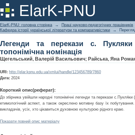
Легенди та перекази с. Пукляки (Кам
ElarK-PNU
ElarK-PNU: головна сторінка
→
Праці науково-педагогічних працівників
Кафедра історії української літератури та компаративістики
→
Перегля
Легенди та перекази с. Пукляки 
топонімічна номінація
Щегельський, Валерій Васильович
;
Райська, Яна Рома
URI:
http://elar.kpnu.edu.ua/xmlui/handle/123456789/7860
Дата:
2024
Короткий опис(реферат):
До збірника увійшли народні топонімічні легенди та перекази с.Пукля́ки 
етимологічний аспект, а також окреслено мотивну базу їх побутування. 
викладачів, усіх, хто цікавиться духовною культурою рідного краю.
Показати повний опис матеріалу