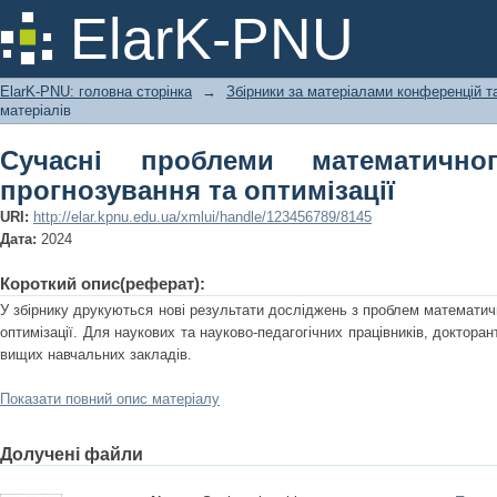
Сучасні проблеми математично
ElarK-PNU
оптимізації
ElarK-PNU: головна сторінка
→
Збірники за матеріалами конференцій та
матеріалів
Сучасні проблеми математично
прогнозування та оптимізації
URI:
http://elar.kpnu.edu.ua/xmlui/handle/123456789/8145
Дата:
2024
Короткий опис(реферат):
У збірнику друкуються нові результати досліджень з проблем математи
оптимізації. Для наукових та науково-педагогічних працівників, докторанті
вищих навчальних закладів.
Показати повний опис матеріалу
Долучені файли