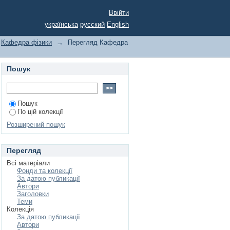
Ввійти
українська
русский
English
Кафедра фізики
→
Перегляд Кафедра
Пошук
Пошук
По цій колекції
Розширений пошук
Перегляд
Всі матеріали
Фонди та колекції
За датою публикації
Автори
Заголовки
Теми
Колекція
За датою публикації
Автори