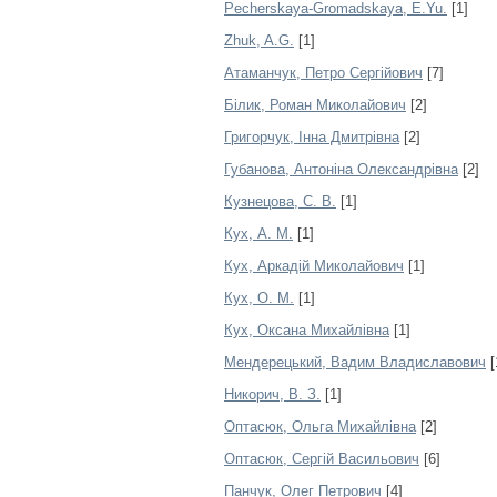
Pecherskaya-Gromadskaya, E.Yu.
[1]
Zhuk, A.G.
[1]
Атаманчук, Петро Сергійович
[7]
Білик, Роман Миколайович
[2]
Григорчук, Інна Дмитрівна
[2]
Губанова, Антоніна Олександрівна
[2]
Кузнецова, С. В.
[1]
Кух, А. М.
[1]
Кух, Аркадій Миколайович
[1]
Кух, О. М.
[1]
Кух, Оксана Михайлівна
[1]
Мендерецький, Вадим Владиславович
[
Никорич, В. З.
[1]
Оптасюк, Ольга Михайлівна
[2]
Оптасюк, Сергій Васильович
[6]
Панчук, Олег Петрович
[4]