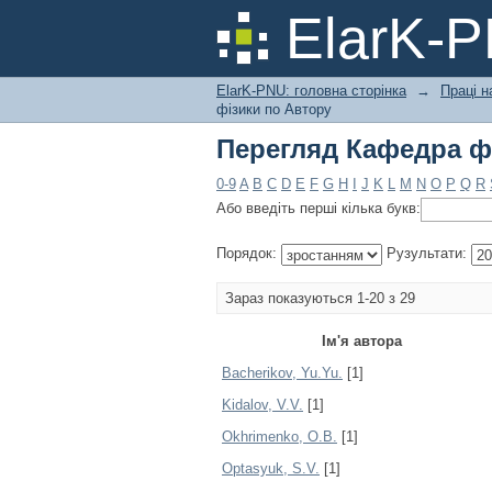
Перегляд Кафедра ф
ElarK-
ElarK-PNU: головна сторінка
→
Праці н
фізики по Автору
Перегляд Кафедра ф
0-9
A
B
C
D
E
F
G
H
I
J
K
L
M
N
O
P
Q
R
Або введіть перші кілька букв:
Порядок:
Рузультати:
Зараз показуються 1-20 з 29
Ім'я автора
Bacherikov, Yu.Yu.
[1]
Kidalov, V.V.
[1]
Okhrimenko, O.B.
[1]
Optasyuk, S.V.
[1]