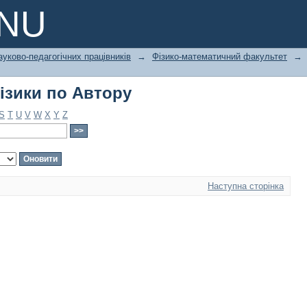
ізики по Автору
PNU
ауково-педагогічних працівників
→
Фізико-математичний факультет
→
ізики по Автору
S
T
U
V
W
X
Y
Z
Наступна сторінка