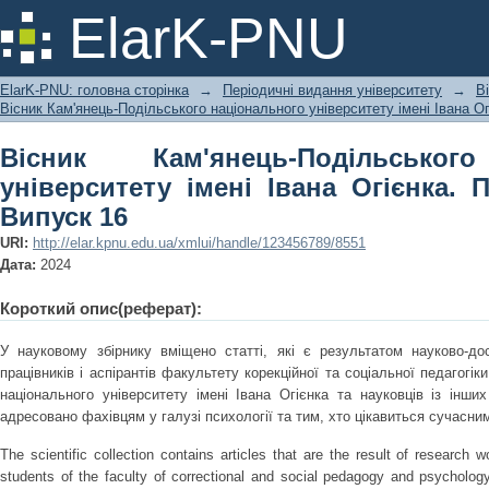
Вісник Кам'янець-Подільського на
ElarK-PNU
Огієнка. Психологічні науки. Випуск 
ElarK-PNU: головна сторінка
→
Періодичні видання університету
→
В
Вісник Кам'янець-Подільського національного університету імені Івана Ог
Вісник Кам'янець-Подільськог
університету імені Івана Огієнка. П
Випуск 16
URI:
http://elar.kpnu.edu.ua/xmlui/handle/123456789/8551
Дата:
2024
Короткий опис(реферат):
У науковому збірнику вміщено статті, які є результатом науково-дос
працівників і аспірантів факультету корекційної та соціальної педагогік
національного університету імені Івана Огієнка та науковців із інши
адресовано фахівцям у галузі психології та тим, хто цікавиться сучасни
The scientific collection contains articles that are the result of research 
students of the faculty of correctional and social pedagogy and psycholog