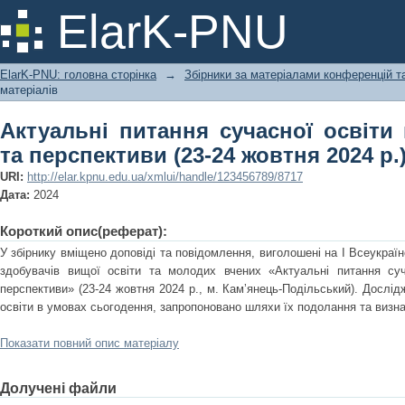
Актуальні питання сучасної освіти 
ElarK-PNU
жовтня 2024 р.)
ElarK-PNU: головна сторінка
→
Збірники за матеріалами конференцій та
матеріалів
Актуальні питання сучасної освіти 
та перспективи (23-24 жовтня 2024 р.
URI:
http://elar.kpnu.edu.ua/xmlui/handle/123456789/8717
Дата:
2024
Короткий опис(реферат):
У збірнику вміщено доповіді та повідомлення, виголошені на І Всеукраїн
здобувачів вищої освіти та молодих вчених «Актуальні питання суча
перспективи» (23-24 жовтня 2024 р., м. Камʼянець-Подільський). Дослід
освіти в умовах сьогодення, запропоновано шляхи їх подолання та визна
Показати повний опис матеріалу
Долучені файли