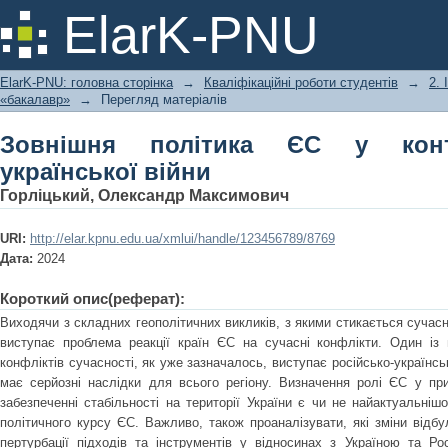
Зовнішня політика ЄС у контексті ро
ElarK-PNU
ElarK-PNU: головна сторінка
→
Кваліфікаційні роботи студентів
→
2.
«бакалавр»
→
Перегляд матеріалів
Зовнішня політика ЄС у конте
української війни
Горліцький, Олександр Максимович
URI:
http://elar.kpnu.edu.ua/xmlui/handle/123456789/8769
Дата:
2024
Короткий опис(реферат):
Виходячи з складних геополітичних викликів, з якими стикається сучас
виступає проблема реакції країн ЄС на сучасні конфлікти. Один із
конфліктів сучасності, як уже зазначалось, виступає російсько-українськ
має серйозні наслідки для всього регіону. Визначення ролі ЄС у прип
забезпеченні стабільності на території України є чи не найактуальні
політичного курсу ЄС. Важливо, також проаналізувати, які зміни відбу
пертурбації підходів та інструментів у відносинах з Україною та Ро