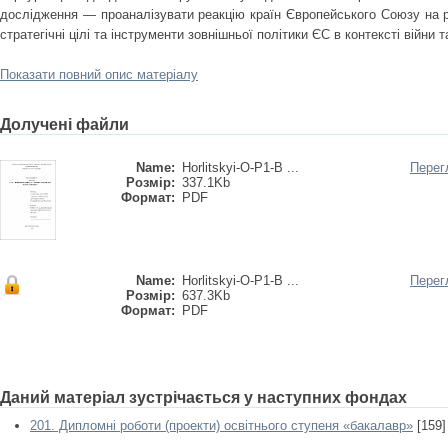
дослідження — проаналізувати реакцію країн Європейського Союзу на ро
стратегічні цілі та інструменти зовнішньої політики ЄС в контексті війни та
Показати повний опис матеріалу
Долучені файли
Name:
Horlitskyi-O-P1-B ...
Перег
Розмір:
337.1Kb
Формат:
PDF
Name:
Horlitskyi-O-P1-B ...
Перег
Розмір:
637.3Kb
Формат:
PDF
Даний матеріал зустрічається у наступних фондах
201. Дипломні роботи (проекти) освітнього ступеня «бакалавр»
[159]