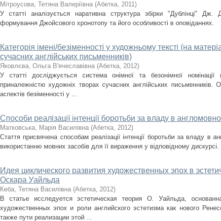
Мітроусова, Тетянa Валеріївнa
(
Абетка
,
2011
)
У статті аналізується наративна структура збірки "Дублінці" Дж.
формування Джойсового хронотопу та його особливості в оповіданнях.
Категорія імені/безіменності у художньому тексті (на матері
сучасних англійських письменників)
Яковлєва, Ольга В'ячеславівна
(
Абетка
,
2012
)
У статті досліджується система онімної та безонімної номінації
приналежністю художніх творах сучасних англійських письменників. О
аспектів безіменності у ...
Способи реалізації інтенції боротьби за владу в англомовн
Мaтковська, Мaрія Василівнa
(
Абетка
,
2012
)
Стаття присвячена способам реалізації інтенції боротьби за владу в а
використанню мовних засобів для її вираження у відповідному дискурсі.
Идея циклического развития художественных эпох в эстети
Оскара Уайльда
Кеба, Тетяна Василівна
(
Абетка
,
2012
)
В статье исследуется эстетическая теория О. Уайльда, основанн
художественных эпох и роли английского эстетизма как нового Ренес
также пути реализации этой ...