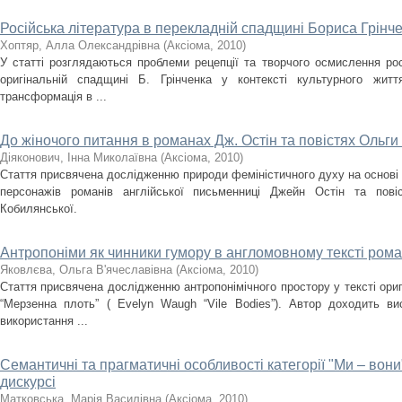
Російська література в перекладній спадщині Бориса Грінч
Хoптяр, Аллa Олександрівнa
(
Аксіома
,
2010
)
У статті розглядаються проблеми рецепції та творчого осмислення рос
оригінальній спадщині Б. Грінченка у контексті культурного житт
трансформація в ...
До жіночого питання в романах Дж. Остін та повістях Ольги
Діяконович, Інна Миколаївна
(
Аксіома
,
2010
)
Стаття присвячена дослідженню природи феміністичного духу на основі 
персонажів романів англійської письменниці Джейн Остін та пові
Кобилянської.
Антропоніми як чинники гумору в англомовному тексті рома
Яковлєва, Ольга В'ячеславівна
(
Аксіома
,
2010
)
Стаття присвячена дослідженню антропонімічного простору у тексті ориг
“Мерзенна плоть” ( Evelyn Waugh “Vile Bodies”). Автор доходить ви
використання ...
Семантичні та прагматичні особливості категорії "Ми – вон
дискурсі
Мaтковська, Мaрія Василівнa
(
Аксіома
,
2010
)