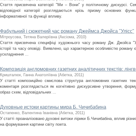
Стаття присвячена категорії "Ми – Вони" у політичному дискурсі. Сем
відповідної категорії розглядаються крізь призму основних функ
інформативної та функції впливу.
Фабульний і сюжетний час роману Джеймса Джойса "Улісс"
Мітроусова, Тетянa Валеріївнa
(
Аксіома
,
2010
)
Стаття присвячена специфіці художнього часу роману Дж. Джойса "У
історії та часу оповіді. Виявлено, що характерною особливістю роману 
ускладнення ...
Композиція англомовних газетних аналітичних текстів: лінг
Кришталюк, Ганнa Анатоліївнa
(
Абетка
,
2011
)
У статті композиційно смислова структура англомовних газетних тек
коментаря розглядається як когнітивно дискурсивне утворення, форм
образ схем, відповідальних ...
Духовные истоки картины мира Б. Чичибабина
Остaпенко, Вaлентина Іванівна
(
Абетка
,
2011
)
У статті проаналізовано духовні витоки лірики Б.Чичибабіна, вплив різн
на формування картини світу поета.