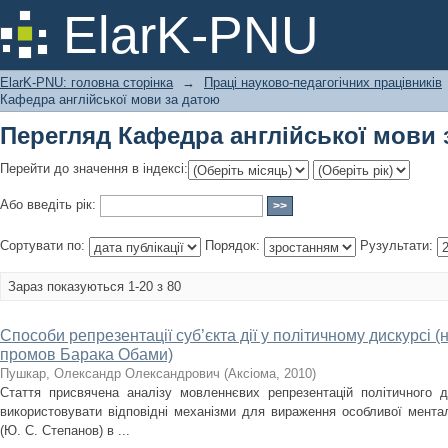
Перегляд Кафедра англійської мови 
ElarK-PNU
ElarK-PNU: головна сторінка
→
Праці науково-педагогічних працівників
Кафедра англійської мови за датою
Перегляд Кафедра англійської мови 
Перейти до значення в індексі:
Або введіть рік:
Сортувати по:
Порядок:
Рузультати:
Зараз показуються 1-20 з 80
Способи репрезентації суб’єкта дії у політичному дискурсі 
промов Барака Обами)
Пушкар, Олександр Олександрович
(
Аксіома
,
2010
)
Стаття присвячена аналізу мовленнєвих репрезентацій політичного 
використовувати відповідні механізми для вираження особливої ментальн
(Ю. С. Степанов) в ...