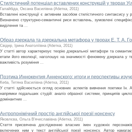
Стилістичний потенціал вставлених конструкцій у творах Уіл
Галайбіда, Оксана Василівна
(
Абетка
,
2011
)
Вставлені конструкції є активним засобом стилістичного синтаксису у р
Визначено структурно-семантичні риси вставлень, зумовлені специфік
виділення та ...
Образ дзеркала та дзеркальна метафора у творах Е. Т. А. 
Свідер, Іринa Анатоліївнa
(
Абетка
,
2011
)
У статті автор характеризує теорію дзеркальної метафори та семантик
етапи його еволюції, наголошує на значимості феномену дзеркала у тв
важливість розуміння ...
Поэтика Иннокентия Анненского: итоги и перспективы изуч
Кеба, Тетяна Василівна
(
Абетка
,
2011
)
У статті здійснюється огляд основних аспектів вивчення поетики Ін. 
напрямки подальших студій: аналіз образної системи, принципів циклоу
домінантних ...
Антропонімічний простір англійської поезії нонсенсу
Яковлєва, Ольга В'ячеславівна
(
Абетка
,
2011
)
Стаття присвячена дослідженню власних імен художніх персонажі
включених ним у текст англійської поезії нонсенсу. Автор намагає