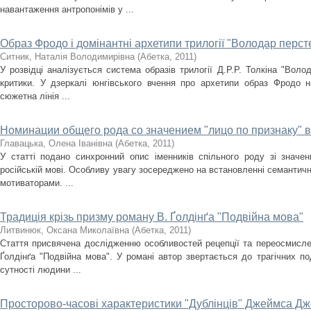
навантаження антропонімів у ...
Образ Фродо і домінантні архетипи трилогії "Володар перст
Ситник, Наталія Володимирівна
(
Абетка
,
2011
)
У розвідці аналізується система образів трилогії Д.Р.Р. Толкіна "Воло
критики. У дзеркалі юнгівського вчення про архетипи образ Фродо н
сюжетна лінія ...
Номинации общего рода со значением "лицо по признаку" 
Главaцька, Оленa Івaнівна
(
Абетка
,
2011
)
У статті подано синхронний опис іменників спільного роду зі значе
російській мові. Особливу увагу зосереджено на встановленні семантичн
мотиваторами. ...
Традиція крізь призму роману В. Ґолдінґа "Подвійна мова"
Литвинюк, Оксaна Миколаївнa
(
Абетка
,
2011
)
Стаття присвячена дослідженню особливостей рецепції та переосмислен
Ґолдінґа "Подвійна мова". У романі автор звертається до трагічних по
сутності людини ...
Просторово-часові характеристики "Дублінців" Джеймса Д