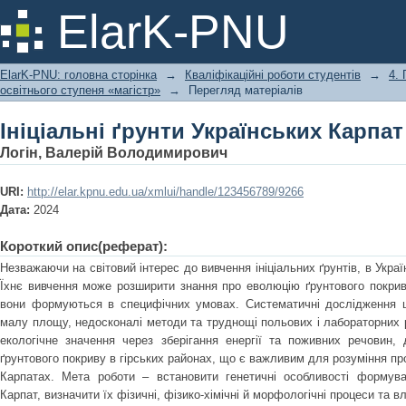
Ініціальні ґрунти Українських Карпат
ElarK-PNU
ElarK-PNU: головна сторінка
→
Кваліфікаційні роботи студентів
→
4.
освітнього ступеня «магістр»
→
Перегляд матеріалів
Ініціальні ґрунти Українських Карпат
Логін, Валерій Володимирович
URI:
http://elar.kpnu.edu.ua/xmlui/handle/123456789/9266
Дата:
2024
Короткий опис(реферат):
Незважаючи на світовий інтерес до вивчення ініціальних ґрунтів, в Укра
Їхнє вивчення може розширити знання про еволюцію ґрунтового покриву
вони формуються в специфічних умовах. Систематичні дослідження ц
малу площу, недосконалі методи та труднощі польових і лабораторних 
екологічне значення через зберігання енергії та поживних речовин,
ґрунтового покриву в гірських районах, що є важливим для розуміння пр
Карпатах. Мета роботи – встановити генетичні особливості формуван
Карпат, визначити їх фізичні, фізико-хімічні й морфологічні процеси та в