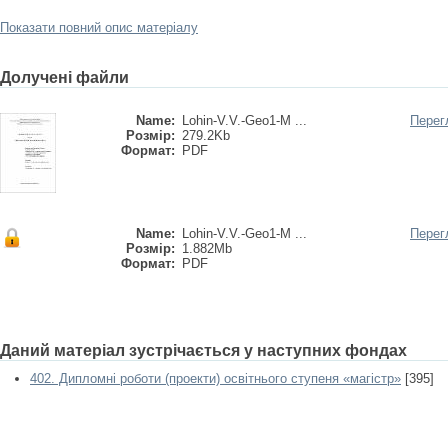
Показати повний опис матеріалу
Долучені файли
Name:
Lohin-V.V.-Geo1-M ...
Перег
Розмір:
279.2Kb
Формат:
PDF
Name:
Lohin-V.V.-Geo1-M ...
Перег
Розмір:
1.882Mb
Формат:
PDF
Даний матеріал зустрічається у наступних фондах
402. Дипломні роботи (проекти) освітнього ступеня «магістр»
[395]