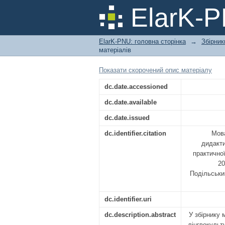
Мова та мовлення: 
ElarK-
аспекти : збірник м
м. Кам’янець-Подільс
ElarK-PNU: головна сторінка
→
Збірник
матеріалів
Показати скорочений опис матеріалу
dc.date.accessioned
dc.date.available
dc.date.issued
dc.identifier.citation
Мова
дидакти
практично
20
Подільськи
dc.identifier.uri
dc.description.abstract
У збірнику 
лінгвокульт