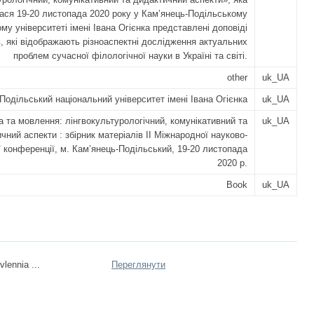
ася 19-20 листопада 2020 року у Кам’янець-Подільському
му університеті імені Івана Огієнка представлені доповіді
в, які відображають різноаспектні дослідження актуальних
проблем сучасної філологічної науки в Україні та світі.
other
uk_UA
Подільський національний університет імені Івана Огієнка
uk_UA
 та мовлення: лінгвокультурологічний, комунікативний та
uk_UA
чний аспекти : збірник матеріалів ІІ Міжнародної науково-
ї конференції, м. Кам’янець-Подільський, 19-20 листопада
2020 р.
Book
uk_UA
lennia ...
Переглянути