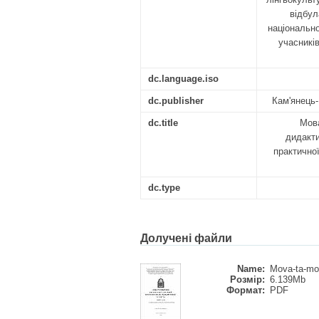
відбул
національно
учасникі
dc.language.iso
dc.publisher
Кам'янець-
dc.title
Мова
дидакти
практично
dc.type
Долучені файли
Name:
Mova-ta-mov
Розмір:
6.139Mb
Формат:
PDF