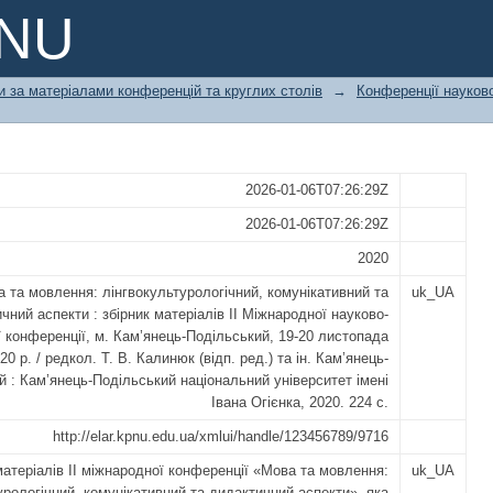
лінгвокультурологічний, комунікати
PNU
атеріалів ІІ Міжнародної науково-пра
ький, 19-20 листопада 2020 р.
и за матеріалами конференцій та круглих столів
→
Конференції науково
2026-01-06T07:26:29Z
2026-01-06T07:26:29Z
2020
 та мовлення: лінгвокультурологічний, комунікативний та
uk_UA
чний аспекти : збірник матеріалів ІІ Міжнародної науково-
ї конференції, м. Кам’янець-Подільський, 19-20 листопада
20 р. / редкол. Т. В. Калинюк (відп. ред.) та ін. Кам’янець-
й : Кам’янець-Подільський національний університет імені
Івана Огієнка, 2020. 224 с.
http://elar.kpnu.edu.ua/xmlui/handle/123456789/9716
матеріалів ІІ міжнародної конференції «Мова та мовлення:
uk_UA
урологічний, комунікативний та дидактичний аспекти», яка