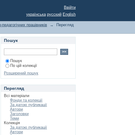
вний та дидактичний
Ввійти
ктичної конференції,
українська
русский
English
-педагогічних працівників
→
Перегляд
Пошук
Пошук
По цій колекції
Розширений пошук
Перегляд
Всі матеріали
Фонди та колекції
За датою публикації
Автори
Заголовки
Теми
Колекція
За датою публикації
Автори