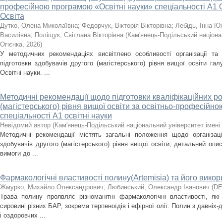
професійною програмою «Освітні науки» спеціальності А1 Ос
Освіта
Дутко, Олена Миколаївна
;
Федорчук, Вікторія Вікторівна
;
Лебідь, Інна Ю
Василівна
;
Поліщук, Світлана Вікторівна
(
Кам'янець-Подільський націона
Огієнка
,
2026
)
У методичних рекомендаціях висвітлено особливості організації та
підготовки здобувачів другого (магістерського) рівня вищої освіти гал
Освітні науки. ...
Методичні рекомендації щодо підготовки кваліфікаційних ро
(магістерського) рівня вищої освіти за освітньо-професій­н
спеціальності А1 освітні науки
Невідомий автор
(
Кам'янець-Подільський національний університет імені 
Методичні рекомендації містять загальні положення щодо організації
здобувачів другого (магістерського) рівня вищої освіти, детальний опи
вимоги до ...
Фармакологічні властивості полину(Artemisia) та його вико
Жмурко, Михайло Олександрович
;
Любинський, Олександр Іванович
(
DE
Трава полину проявляє різноманітні фармакологічні властивості, які
сировині різних БАР, зокрема терпеноїдів і ефірної олії. Полин з давніх
і оздоровчих ...