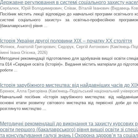
Державне регулювання в системі соціального захисту насе
Сербалюк, Юрій Володимирович
;
Співак, Віталій Іванович
(
Видавець Ков
Посібник містить лекції відповідно до навчальної програми освітнього
системі соціального захисту» за освітньо-професійною програм
(бакалаврського) рівня ...
Історія України другої половини XIX – початку ХХ століття
Філінюк, Анатолій Григорович
;
Сидорук, Сергій Антонович
(
Кам'янець-Под
імені Івана Огієнка
,
2026
)
Методичні рекомендації підготовлено для здобувачів вищої освіти спеціа
та 014 «Середня освіта (Історія)». Видання містить матеріали до підгото
роботи ...
Історія зарубіжного мистецтва: від найдавніших часів до ХІХ
Бренюк, Алла Григорівна
(
Кам'янець-Подільський національний університе
Навчальний посібник «Історія зарубіжного мистецтва: від найдавніш
основні етапи розвитку світового мистецтва від первісної доби до по
розглянуто мистецтво ...
Методичні рекомендації до виконання та захисту курсових р
освіти першого (бакалаврського) рівня вищої освіти зі спец
та консультування галузі знань І Охорона здоров’я та соці