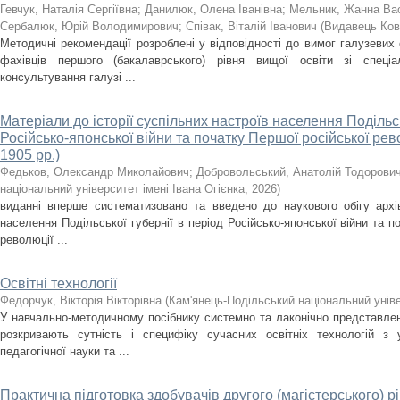
Гевчук, Наталія Сергіївна
;
Данилюк, Олена Іванівна
;
Мельник, Жанна Ва
Сербалюк, Юрій Володимирович
;
Співак, Віталій Іванович
(
Видавець Ков
Методичні рекомендації розроблені у відповідності до вимог галузевих 
фахівців першого (бакалаврського) рівня вищої освіти зі спеці
консультування галузі ...
Матеріали до історії суспільних настроїв населення Подільсь
Російсько-японської війни та початку Першої російської рев
1905 рр.)
Федьков, Олександр Миколайович
;
Добровольський, Анатолій Тодорови
національний університет імені Івана Огієнка
,
2026
)
виданні вперше систематизовано та введено до наукового обігу архів
населення Подільської губернії в період Російсько-японської війни та п
революції ...
Освітні технології
Федорчук, Вікторія Вікторівна
(
Кам'янець-Подільський національний уніве
У навчально-методичному посібнику системно та лаконічно представлен
розкривають сутність і специфіку сучасних освітніх технологій з
педагогічної науки та ...
Практична підготовка здобувачів другого (магістерського) рі