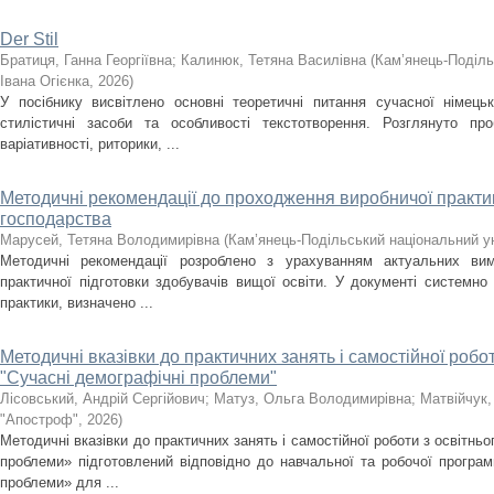
Der Stil
Братиця, Ганна Георгіївна
;
Калинюк, Тетяна Василівна
(
Кам’янець-Поділь
Івана Огієнка
,
2026
)
У посібнику висвітлено основні теоретичні питання сучасної німецько
стилістичні засоби та особливості текстотворення. Розглянуто пр
варіативності, риторики, ...
Методичні рекомендації до проходження виробничої практик
господарства
Марусей, Тетяна Володимирівна
(
Кам’янець-Подільський національний ун
Методичні рекомендації розроблено з урахуванням актуальних вим
практичної підготовки здобувачів вищої освіти. У документі системно
практики, визначено ...
Методичні вказівки до практичних занять і самостійної робо
"Сучасні демографічні проблеми"
Лісовський, Андрій Сергійович
;
Матуз, Ольга Володимирівна
;
Матвійчук,
"Апостроф"
,
2026
)
Методичні вказівки до практичних занять і самостійної роботи з освітнь
проблеми» підготовлений відповідно до навчальної та робочої програм
проблеми» для ...