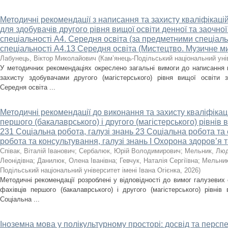
Методичні рекомендації з написання та захисту кваліфікацій
для здобувачів другого рівня вищої освіти денної та заочно
спеціальності А4. Середня освіта (за предметними спеціал
спеціальності А4.13 Середня освіта (Мистецтво. Музичне м
Лабунець, Віктор Миколайович
(
Кам’янець-Подільський національний унів
У методичних рекомендаціях окреслено загальні вимоги до написання кв
захисту здобувачами другого (магістерського) рівня вищої освіти 
Середня освіта ...
Методичні рекомендації до виконання та захисту кваліфікац
першого (бакалаврського) і другого (магістерського) рівнів в
231 Соціальна робота, галузі знань 23 Соціальна робота та 
робота та консультування, галузі знань І Охорона здоров’я 
Співак, Віталій Іванович
;
Сербалюк, Юрій Володимирович
;
Мельник, Лю
Леонідівна
;
Данилюк, Олена Іванівна
;
Гевчук, Наталія Сергіївна
;
Мельник
Подільський національний університет імені Івана Огієнка
,
2026
)
Методичні рекомендації розроблені у відповідності до вимог галузевих 
фахівців першого (бакалаврського) і другого (магістерського) рівнів
Соціальна ...
Іноземна мова у полікультурному просторі: досвід та перспек