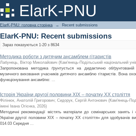
Recently added
ElarK-PNU
ElarK-PNU: головна сторінка
→
Recent submissions
ElarK-PNU: Recent submissions
Зараз показуються 1-20 з 8634
Методика роботи з дитячим ансамблем гітаристів
Лабунець, Віктор Миколайович
(
Кам'янець-Подільський національний унів
Запропонована методика ґрунтується на дидактично обґрунтованій
музичного виховання учасників дитячого ансамблю гітаристів. Вона охоп
функціонування ансамблю: ...
Історія України другої половини XIX – початку ХХ століття
Філінюк, Анатолій Григорович
;
Сидорук, Сергій Антонович
(
Кам'янець-Под
імені Івана Огієнка
,
2026
)
Методичні рекомендації містять матеріали до семінарських занять і с
України другої половини ХІХ – початку ХХ століття» для здобувачів ви
014.03 Середня ...