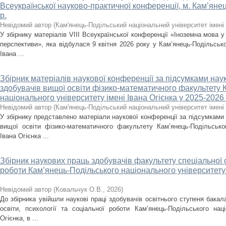
Всеукраїнської науково-практичної конференції, м. Кам’янец
р.
Невідомий автор
(
Кам'янець-Подільський національний університет імені 
У збірнику матеріалів VІІІ Всеукраїнської конференції «Іноземна мова у
перспективи», яка відбулася 9 квітня 2026 року у Кам’янець-Подільсько
Івана ...
Збірник матеріалів наукової конференції за підсумками нау
здобувачів вищої освіти фізико-математичного факультету 
національного університету імені Івана Огієнка у 2025-2026 н
Невідомий автор
(
Кам'янець-Подільський національний університет імені 
У збірнику представлено матеріали наукової конференції за підсумками 
вищої освіти фізико-математичного факультету Кам’янець-Подільськог
Івана Огієнка ...
Збірник наукових праць здобувачів факультету спеціальної ос
роботи Кам’янець-Подільського національного університету 
Невідомий автор
(
Ковальчук О.В.
,
2026
)
До збірника увійшли наукові праці здобувачів освітнього ступеня бакал
освіти, психології та соціальної роботи Кам’янець-Подільського наці
Огієнка, в ...