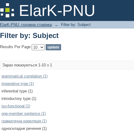
Filter by: Subject
ElarK-PNU
ElarK-PNU: головна сторінка
→
Filter by: Subject
Filter by: Subject
Results Per Page:
Зараз показуються 1-10 з 1
grammatical correlation (1)
imperative type (1)
inferential type (1)
introductory type (1)
iso-functional (1)
one-member sentence (1)
граматична кореляція (1)
односкладне речення (1)