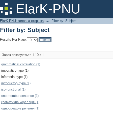
Filter by: Subject
ElarK-PNU
ElarK-PNU: головна сторінка
→
Filter by: Subject
Filter by: Subject
Results Per Page:
Зараз показуються 1-10 з 1
grammatical correlation (1)
imperative type (1)
inferential type (1)
introductory type (1)
iso-functional (1)
one-member sentence (1)
граматична кореляція (1)
односкладне речення (1)