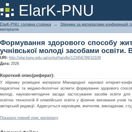
Формування здорового способу жит
ElarK-PNU
засобами освіти. Випуск 15
ElarK-PNU: головна сторінка
→
Збірники за матеріалами конференцій та
матеріалів
Формування здорового способу житт
учнівської молоді засобами освіти. 
URI:
http://elar.kpnu.edu.ua/xmlui/handle/123456789/10109
Дата:
2026
Короткий опис(реферат):
У збірнику розміщені матеріали Міжнародної наукової інтернет-конфе
педагогічні та медико-біологічні аспекти формування здорового спосо
молоді, науково-методичні засади застосування засобів освіти для
освітніх технологій й олімпійської освіти у фізичне виховання учнів т
авторській редакції. Адресується науковцям, вчителям, викладачам, сту
Показати повний опис матеріалу