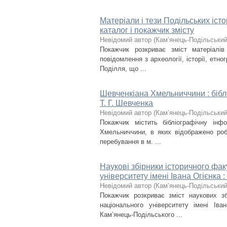
Матеріали і тези Подільських іст
каталог і покажчик змісту
Невідомий автор
(
Кам’янець-Подільський 
Покажчик розкриває зміст матеріалів
повідомлення з археології, історії, етн
Поділля, що ...
Шевченкіана Хмельниччини : бібл
Т. Г. Шевченка
Невідомий автор
(
Кам’янець-Подільський 
Покажчик містить бібліографічну інфо
Хмельниччини, в яких відображено робо
перебування в м. ...
Наукові збірники історичного фа
університету імені Івана Огієнка 
Невідомий автор
(
Кам’янець-Подільський 
Покажчик розкриває зміст наукових зб
національного університету імені Ів
Кам’янець-Подільського ...