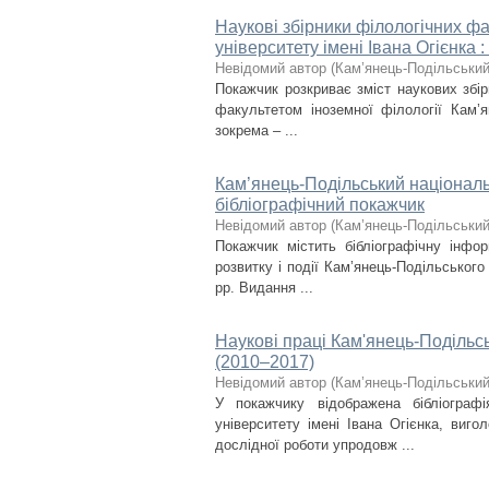
Наукові збірники філологічних ф
університету імені Івана Огієнка 
Невідомий автор
(
Кам’янець-Подільський 
Покажчик розкриває зміст наукових збір
факультетом іноземної філології Кам’я
зокрема – ...
Кам’янець-Подільський національн
бібліографічний покажчик
Невідомий автор
(
Кам’янець-Подільський 
Покажчик містить бібліографічну інфор
розвитку і події Кам’янець-Подільського
рр. Видання ...
Наукові праці Кам'янець-Подільсь
(2010–2017)
Невідомий автор
(
Кам’янець-Подільський 
У покажчику відображена бібліографі
університету імені Івана Огієнка, виг
дослідної роботи упродовж ...