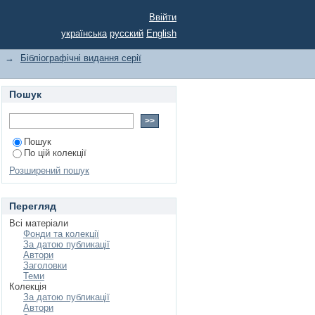
раєзнавча» за датою
Ввійти
українська
русский
English
→
Бібліографічні видання серії
Пошук
Пошук
По цій колекції
Розширений пошук
Перегляд
Всі матеріали
Фонди та колекції
За датою публикації
Автори
Заголовки
Теми
Колекція
За датою публикації
Автори