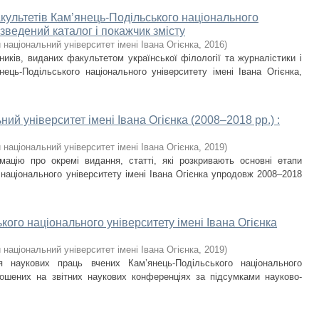
акультетів Кам’янець-Подільського національного
: зведений каталог і покажчик змісту
національний університет імені Івана Огієнка
,
2016
)
ників, виданих факультетом української філології та журналістики і
нець-Подільського національного університету імені Івана Огієнка,
ий університет імені Івана Огієнка (2008–2018 рр.) :
національний університет імені Івана Огієнка
,
2019
)
мацію про окремі видання, статті, які розкривають основні етапи
 національного університету імені Івана Огієнка упродовж 2008–2018
кого національного університету імені Івана Огієнка
національний університет імені Івана Огієнка
,
2019
)
я наукових праць вчених Кам’янець-Подільського національного
олошених на звітних наукових конференціях за підсумками науково-