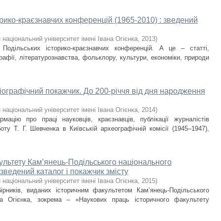
орико-краєзнавчих конференцій (1965-2010) : зведений
національний університет імені Івана Огієнка
,
2013
)
 Подільських історико-краєзнавчих конференцій. А це – статті,
ографії, літературознавства, фольклору, культури, економіки, природи
іографічний покажчик. До 200-річчя від дня народження
національний університет імені Івана Огієнка
,
2014
)
рмацію про праці науковців, краєзнавців, публікації журналістів
ту Т. Г. Шевченка в Київській археографічній комісії (1945–1947),
культету Кам’янець-Подільського національного
: зведений каталог і покажчик змісту
національний університет імені Івана Огієнка
,
2015
)
ірників, виданих історичним факультетом Кам’янець-Подільського
ана Огієнка, зокрема – «Наукових праць історичного факультету