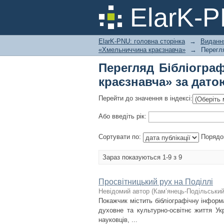
Перегляд Бібліограф
ElarK-
ElarK-PNU: головна сторінка
→
Видання
«Хмельниччина краєзнавча»
→
Перегля
Перегляд Бібліогра
краєзнавча» за дато
Перейти до значення в індексі:
Або введіть рік:
Сортувати по:
Порядо
Зараз показуються 1-9 з 9
Просвітницький рух на Поділлі
Невідомий автор
(
Кам’янець-Подільський 
Покажчик містить бібліографічну інформа
духовне та культурно-освітнє життя Ук
науковців, ...