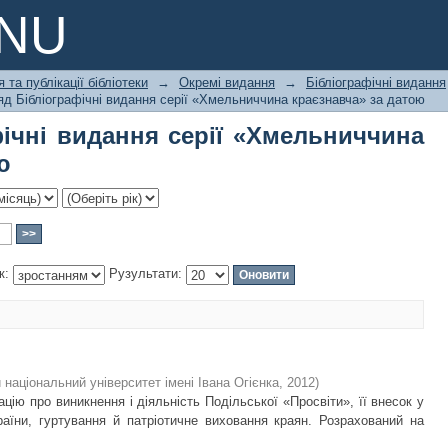
ічні видання серії «Хмельниччина к
PNU
 та публікації бібліотеки
→
Окремі видання
→
Бібліографічні видання
д Бібліографічні видання серії «Хмельниччина краєзнавча» за датою
фічні видання серії «Хмельниччина
ю
к:
Рузультати:
національний університет імені Івана Огієнка
,
2012
)
цію про виникнення і діяльність Подільської «Просвіти», її внесок у
раїни, гуртування й патріотичне виховання краян. Розрахований на