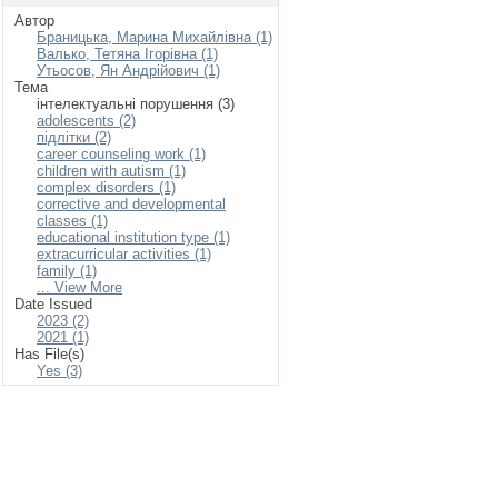
Автор
Браницька, Марина Михайлівна (1)
Валько, Тетяна Ігорівна (1)
Утьосов, Ян Андрійович (1)
Тема
інтелектуальні порушення (3)
adolescents (2)
підлітки (2)
career counseling work (1)
children with autism (1)
complex disorders (1)
corrective and developmental
classes (1)
educational institution type (1)
extracurricular activities (1)
family (1)
... View More
Date Issued
2023 (2)
2021 (1)
Has File(s)
Yes (3)