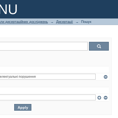
PNU
али дисертаційних досліджень
→
Дисертації
→
Пошук