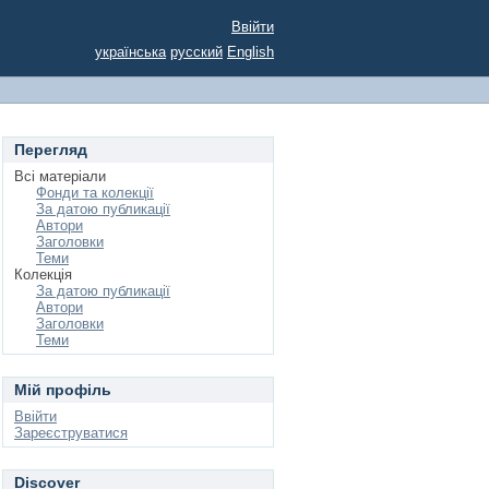
Ввійти
українська
русский
English
Перегляд
Всі матеріали
Фонди та колекції
За датою публикації
Автори
Заголовки
Теми
Колекція
За датою публикації
Автори
Заголовки
Теми
Мій профіль
Ввійти
Зареєструватися
Discover