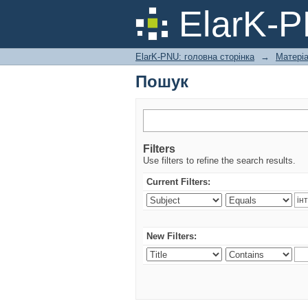
Пошук
ElarK-
ElarK-PNU: головна сторінка
→
Матері
Пошук
Filters
Use filters to refine the search results.
Current Filters:
New Filters: