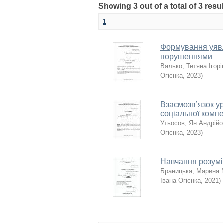
Showing 3 out of a total of 3 resu
1
Формування уявле
порушеннями
Валько, Тетяна Ігорі
Огієнка
,
2023
)
Взаємозв’язок у
соціальної компе
Утьосов, Ян Андрій
Огієнка
,
2023
)
Навчання розумі
Браницька, Марина 
Івана Огієнка
,
2021
)