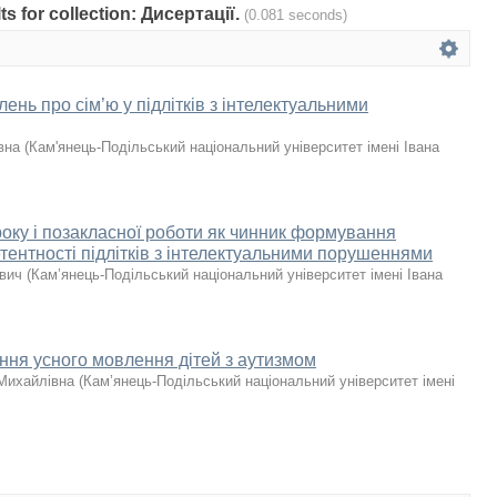
lts for collection: Дисертації.
(0.081 seconds)
нь про сім’ю у підлітків з інтелектуальними
вна
(
Кам'янець-Подільський національний університет імені Івана
року і позакласної роботи як чинник формування
тентності підлітків з інтелектуальними порушеннями
ович
(
Кам’янець-Подільський національний університет імені Івана
ння усного мовлення дітей з аутизмом
Михайлівна
(
Кам’янець-Подільський національний університет імені