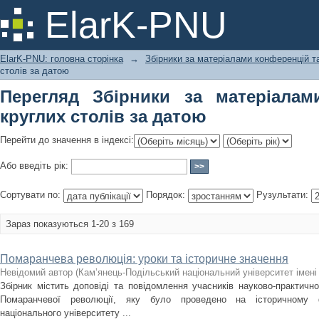
Перегляд Збірники за матеріалами к
ElarK-PNU
ElarK-PNU: головна сторінка
→
Збірники за матеріалами конференцій та
столів за датою
Перегляд Збірники за матеріалам
круглих столів за датою
Перейти до значення в індексі:
Або введіть рік:
Сортувати по:
Порядок:
Рузультати:
Зараз показуються 1-20 з 169
Помаранчева революція: уроки та історичне значення
Невідомий автор
(
Кам’янець-Подільський національний університет імені 
Збірник містить доповіді та повідомлення учасників науково-практичної
Помаранчевої революції, яку було проведено на історичному фа
національного університету ...