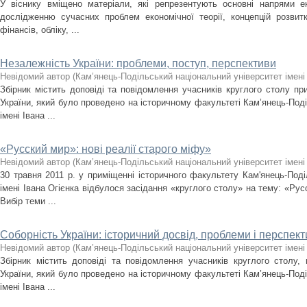
У віснику вміщено матеріали, які репрезентують основні напрями ек
дослідженню сучасних проблем економічної теорії, концепцій розвит
фінансів, обліку, ...
Незалежність України: проблеми, поступ, перспективи
Невідомий автор
(
Кам’янець-Подільський національний університет імені 
Збірник містить доповіді та повідомлення учасників круглого столу при
України, який було проведено на історичному факультеті Кам’янець-Поді
імені Івана ...
«Русский мир»: нові реалії старого міфу»
Невідомий автор
(
Кам’янець-Подільський національний університет імені 
30 травня 2011 р. у приміщенні історичного факультету Кам'янець-Поді
імені Івана Огієнка відбулося засідання «круглого столу» на тему: «Русс
Вибір теми ...
Соборність України: історичний досвід, проблеми і перспек
Невідомий автор
(
Кам’янець-Подільський національний університет імені 
Збірник містить доповіді та повідомлення учасників круглого столу,
України, який було проведено на історичному факультеті Кам’янець-Поді
імені Івана ...