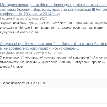
Методика викладання філологічних дисциплін у загальноосв
закладах України : збір. наук. праць за матеріалами IІІ Регі
конференції, 23 жовтня 2014 року
Невідомий автор
(
Аксіома
,
2014
)
Збірник наукових праць містить матеріали ІII Регіональної науково
викладання філологічних дисциплін у загальноосвітніх та вищих н
відбулася 23 жовтня 2014 ...
Актуальні проблеми психології особистості та міжособистіс
міжнародної науково-практичної конференції
Невідомий автор
(
ФОП Дегтяр А.Ю.
,
2014
)
У матеріалах VІ міжнародної науково-практичної конференції «Актуальні
міжособистісних взаємин» окреслено найбільш актуальні проблеми 
широкий спектр ...
Зараз показуються 1-20 з 169