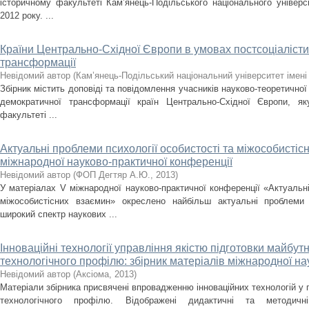
історичному факультеті Кам’янець-Подільського національного універс
2012 року. ...
Країни Центрально-Східної Європи в умовах постсоціалісти
трансформації
Невідомий автор
(
Кам’янець-Подільський національний університет імені 
Збірник містить доповіді та повідомлення учасників науково-теоретично
демократичної трансформації країн Центрально-Східної Європи, я
факультеті ...
Актуальні проблеми психології особистості та міжособистіс
міжнародної науково-практичної конференції
Невідомий автор
(
ФОП Дегтяр А.Ю.
,
2013
)
У матеріалах V міжнародної науково-практичної конференції «Актуальні
міжособистісних взаємин» окреслено найбільш актуальні проблеми 
широкий спектр наукових ...
Інноваційні технології управління якістю підготовки майбутн
технологічного профілю: збірник матеріалів міжнародної на
Невідомий автор
(
Аксіома
,
2013
)
Матеріали збірника присвячені впровадженню інноваційних технологій у п
технологічного профілю. Відображені дидактичні та методич