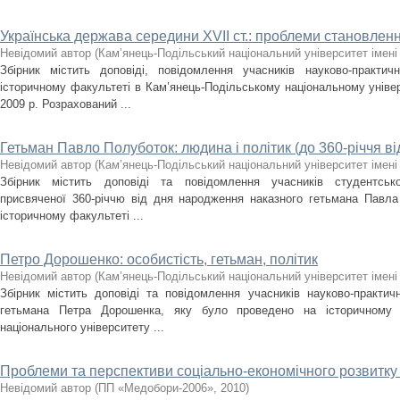
Українська держава середини XVII ст.: проблеми становленн
Невідомий автор
(
Кам’янець-Подільський національний університет імені 
Збірник містить доповіді, повідомлення учасників науково-практич
історичному факультеті в Кам’янець-Подільському національному універс
2009 р. Розрахований ...
Гетьман Павло Полуботок: людина і політик (до 360-річчя в
Невідомий автор
(
Кам’янець-Подільський національний університет імені 
Збірник містить доповіді та повідомлення учасників студентської
присвяченої 360-річчю від дня народження наказного гетьмана Павла
історичному факультеті ...
Петро Дорошенко: особистість, гетьман, політик
Невідомий автор
(
Кам’янець-Подільський національний університет імені 
Збірник містить доповіді та повідомлення учасників науково-практичн
гетьмана Петра Дорошенка, яку було проведено на історичному ф
національного університету ...
Проблеми та перспективи соціально-економічного розвитку У
Невідомий автор
(
ПП «Медобори-2006»
,
2010
)