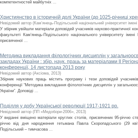
компетентностей майбутніх ...
Християнство в історичній долі України (до 1025-річниці хр
Невідомий автор
(
Кам’янець-Подільський національний університет імені 
У збірник увійшли матеріали доповідей учасників науково-практичної ко
факультеті Кам’янець-Подільського національного університету імені 
присвяченої ...
Методика викладання філологічних дисциплін у загальноосв
закладах України : збір. наук. праць за матеріалами IІ Регіо
конференції, 14 листопада 2013 року
Невідомий автор
(
Аксіома
,
2013
)
Збірник наукових праць містить програму і тези доповідей учасників 
конференції “Методика викладання філологічних дисциплін у загальноос
України”. Доповіді ...
Поділля у добу Української революції 1917-1921 рр.
Невідомий автор
(
ПП «Медобори-2006»
,
2013
)
У виданні вміщено матеріали круглих столів, присвячених 95-річчю ст
річчю від дня народження гетьмана Павла Скоропадського (29 квіт
Подільський – тимчасова ...