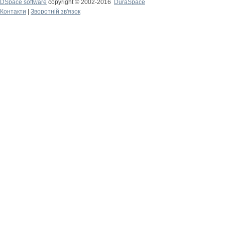
DSpace software
copyright © 2002-2016
DuraSpace
Контакти
|
Зворотній зв'язок