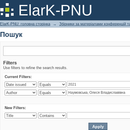
Пошук
ElarK-PNU
ElarK-PNU: головна сторінка
→
Збірники за матеріалами конференцій та
Пошук
Filters
Use filters to refine the search results.
Current Filters:
New Filters: