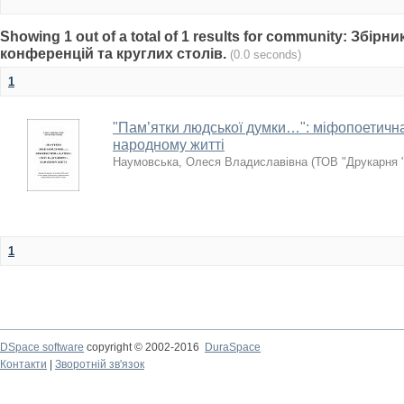
Showing 1 out of a total of 1 results for community: Збір
конференцій та круглих столів.
(0.0 seconds)
1
"Пам’ятки людської думки…": міфопоетична
народному житті
Наумовська, Олеся Владиславівна
(
ТОВ "Друкарня 
1
DSpace software
copyright © 2002-2016
DuraSpace
Контакти
|
Зворотній зв'язок