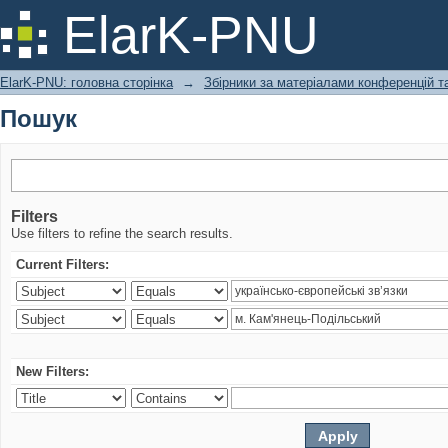
Пошук
ElarK-PNU
ElarK-PNU: головна сторінка
→
Збірники за матеріалами конференцій та
Пошук
Filters
Use filters to refine the search results.
Current Filters:
New Filters: