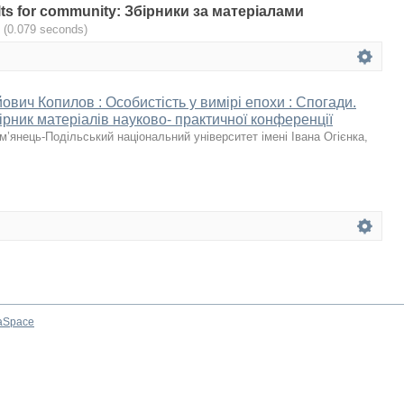
sults for community: Збірники за матеріалами
.
(0.079 seconds)
ович Копилов : Особистість у вимірі епохи : Спогади.
ірник матеріалів науково- практичної конференції
м’янець-Подільський національний університет імені Івана Огієнка
,
aSpace