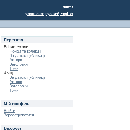
Ввійти
українська
русский
English
Перегляд
Всі матеріали
Фонди та колекції
За датою публикації
Автори
Заголовки
Теми
Фонд
За датою публикації
Автори
Заголовки
Теми
Мій профіль
Ввійти
Зареєструватися
Discover