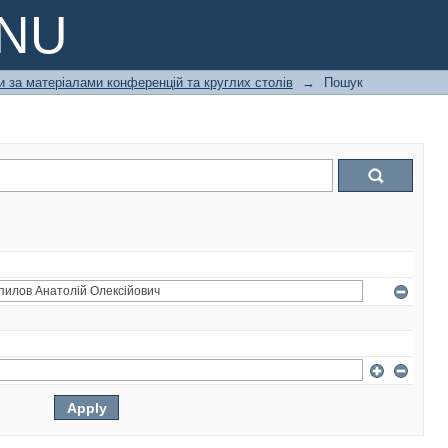
PNU
и за матеріалами конференцій та круглих столів
→
Пошук