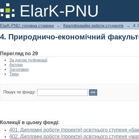
4. Природничо-економічний факульт
ElarK-PNU
ElarK-PNU: головна сторінка
→
Кваліфікаційні роботи студентів
→
4.
4. Природничо-економічний факульт
Перегляд по 29
За датою публикації
Автори
Заголовки
Теми
Пошук по фонду:
Колекції в цьому фонді:
401. Дипломні роботи (проекти) освітнього ступеня «ба
402. Дипломні роботи (проекти) освітнього ступеня «маг