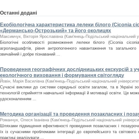
Останні додані
Екобіологічна характеристика лелеки білого (Ciconia ci
«Дермансько-Острозький» та його околицях
Максимчук, Вікторія Ярославівна
(
Кам'янець-Подільський національний ун
Біологічні особливості розмноження лелеки білого (Ciconia cicon
агроландшафтів, рівня антропогенного навантаження та загального е
звичайний і добре пізнаваний ...
Проведення географічних дослідницьких екскурсій з уч
екологічного виховання і формування світогляду
Йовін, Марія Василівна
(
Кам'янець-Подільський національний університет
Сучасні виклики до системи середньої освіти загалом, та в Україні зо
технологій сприйняття навчальної інформації й мотивації освіти. Це мо
удосконаленням ...
Методика організації та проведення позакласних і поза
Романчук, Олеся Іванівна
(
Кам'янець-Подільський національний університ
Шляхами підвищення ефективності проведення позакласних і позаурочни
їх із сучасними проблемами інтеграції до європейського та світового
практиці реалізувати ...