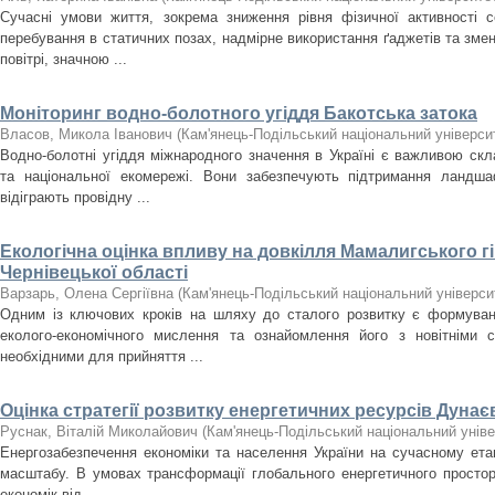
Сучасні умови життя, зокрема зниження рівня фізичної активності с
перебування в статичних позах, надмірне використання ґаджетів та зме
повітрі, значною ...
Моніторинг водно-болотного угіддя Бакотська затока
Власов, Микола Іванович
(
Кам'янець-Подільський національний університ
Водно-болотні угіддя міжнародного значення в Україні є важливою ск
та національної екомережі. Вони забезпечують підтримання ландшафт
відіграють провідну ...
Екологічна оцінка впливу на довкілля Мамалигського г
Чернівецької області
Варзарь, Олена Сергіївна
(
Кам'янець-Подільський національний університ
Одним із ключових кроків на шляху до сталого розвитку є формуван
еколого-економічного мислення та ознайомлення його з новітніми 
необхідними для прийняття ...
Оцінка стратегії розвитку енергетичних ресурсів Дуна
Руснак, Віталій Миколайович
(
Кам'янець-Подільський національний універ
Енергозабезпечення економіки та населення України на сучасному ета
масштабу. В умовах трансформації глобального енергетичного простору
економік від ...