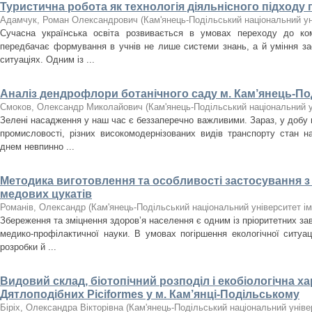
Туристична робота як технологія діяльнісного підходу 
Адамчук, Роман Олександрович
(
Кам'янець-Подільський національний уні
Сучасна українська освіта розвивається в умовах переходу до ком
передбачає формування в учнів не лише системи знань, а й уміння за
ситуаціях. Одним із ...
Аналіз дендрофлори ботанічного саду м. Кам’янець-По
Смоков, Олександр Миколайович
(
Кам'янець-Подільський національний ун
Зелені насадження у наш час є беззаперечно важливими. Зараз, у добу н
промисловості, різних високомодернізованих видів транспорту стан 
днем невпинно ...
Методика виготовлення та особливості застосування 
медових цукатів
Романів, Олександр
(
Кам'янець-Подільський національний університет ім
Збереження та зміцнення здоров’я населення є одним із пріоритетних за
медико-профілактичної науки. В умовах погіршення екологічної ситуац
розробки й ...
Видовий склад, біотопічний розподіл і екобіологічна х
Дятлоподібних Piciformes у м. Кам’янці-Подільському
Біріх, Олександра Вікторівна
(
Кам'янець-Подільський національний універ