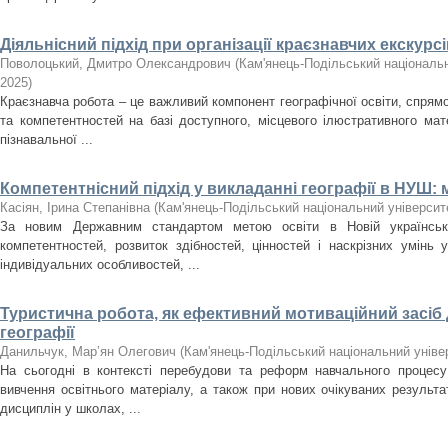
Діяльнісний підхід при організації краєзнавчих екскурсі
Поволоцький, Дмитро Олександрович
(
Кам'янець-Подільський національн
2025
)
Краєзнавча робота – це важливий компонент географічної освіти, спрям
та компетентностей на базі доступного, місцевого ілюстративного мат
пізнавальної ...
Компетентнісний підхід у викладанні географії в НУШ: 
Касіян, Ірина Степанівна
(
Кам'янець-Подільський національний університе
За новим Державним стандартом метою освіти в Новій українсь
компетентностей, розвиток здібностей, цінностей і наскрізних умінь у
індивідуальних особливостей, ...
Туристична робота, як ефективний мотиваційний засіб
географії
Данильчук, Мар’ян Олегович
(
Кам'янець-Подільський національний універ
На сьогодні в контексті перебудови та реформ навчального процесу
вивчення освітнього матеріалу, а також при нових очікуваних результ
дисциплін у школах, ...