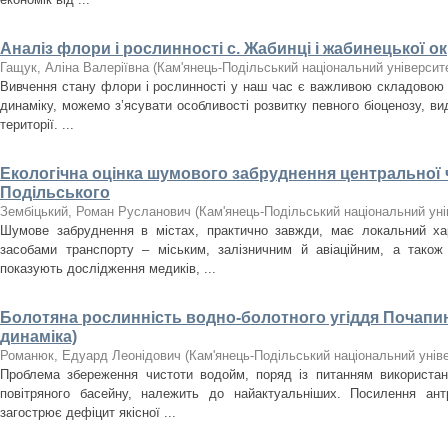
Аналіз флори і рослинності с. Жабинці і жабинецької о
Гащук, Аліна Валеріївна
(
Кам'янець-Подільський національний університе
Вивчення стану флори і рослинності у наш час є важливою складовою 
динаміку, можемо з’ясувати особливості розвитку певного біоценозу, ви
території. ...
Екологічна оцінка шумового забруднення центральної 
Подільського
Зембіцький, Роман Русланович
(
Кам'янець-Подільський національний унів
Шумове забруднення в містах, практично завжди, має локальний ха
засобами транспорту – міським, залізничним й авіаційним, а тако
показують дослідження медиків, ...
Болотяна рослинність водно-болотного угіддя Почапин
динаміка)
Романюк, Едуард Леонідович
(
Кам'янець-Подільський національний уніве
Проблема збереження чистоти водойм, поряд із питанням використан
повітряного басейну, належить до найактуальніших. Посилення ант
загострює дефіцит якісної ...