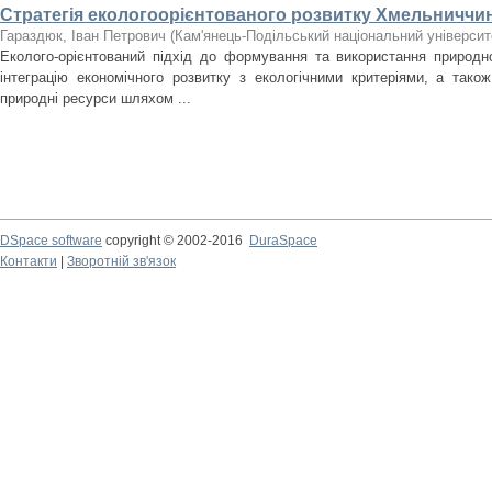
Стратегія екологоорієнтованого розвитку Хмельниччи
Гараздюк, Іван Петрович
(
Кам'янець-Подільський національний університе
Еколого-орієнтований підхід до формування та використання природн
інтеграцію економічного розвитку з екологічними критеріями, а так
природні ресурси шляхом ...
DSpace software
copyright © 2002-2016
DuraSpace
Контакти
|
Зворотній зв'язок