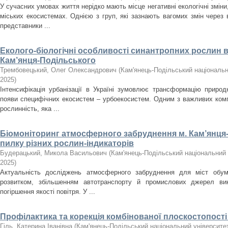
У сучасних умовах життя нерідко мають місце негативні екологічні зміни, 
міських екосистемах. Однією з груп, які зазнають вагомих змін через
представники ...
Еколого-біологічні особливості синантропних рослин в
Кам’янця-Подільського
Трембовецький, Олег Олександрович
(
Кам'янець-Подільський національни
2025
)
Інтенсифікація урбанізації в Україні зумовлює трансформацію приро
появи специфічних екосистем – урбоекосистем. Одним з важливих комп
рослинність, яка ...
Біомоніторинг атмосферного забруднення м. Кам’янця-
пилку різних рослин-індикаторів
Будерацький, Микола Васильович
(
Кам'янець-Подільський національний у
2025
)
Актуальність досліджень атмосферного забруднення для міст обумо
розвитком, збільшенням автотранспорту й промислових джерел ви
погіршення якості повітря. У ...
Профілактика та корекція комбінованої плоскостопості
Гіль, Катерина Іванівна
(
Кам'янець-Подільський національний університет