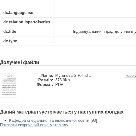
dc.language.iso
dc.relation.ispartofseries
dc.title
Індивідуальний підхід до учнів в 
dc.type
Долучені файли
Name:
Myronova-S.P.-Ind ...
Перег
Розмір:
375.9Kb
Формат:
PDF
Даний матеріал зустрічається у наступних фондах
Кафедра спеціальної та інклюзивної освіти
[90]
Показати скорочений опис матеріалу