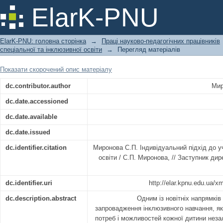
Індивідуальний підхід до учнів в ум
ElarK-PNU
ElarK-PNU: головна сторінка
→
Праці науково-педагогічних працівників
спеціальної та інклюзивної освіти
→
Перегляд матеріалів
Показати скорочений опис матеріалу
dc.contributor.author
Мир
dc.date.accessioned
dc.date.available
dc.date.issued
dc.identifier.citation
Миронова С.П. Індивідуальний підхід до у
освіти / С.П. Миронова, // Заступник дир
dc.identifier.uri
http://elar.kpnu.edu.ua/
dc.description.abstract
Одним із новітніх напрямків
запровадження інклюзивного навчання, я
потреб і можливостей кожної дитини неза