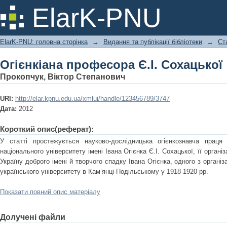
Огієнкіана професора Є.І. Сохацької
ElarK-PNU
ElarK-PNU: головна сторінка
→
Видання та публікації бібліотеки
→
Ст
Огієнкіана професора Є.І. Сохацької
Прокопчук, Віктор Степанович
URI:
http://elar.kpnu.edu.ua/xmlui/handle/123456789/3747
Дата:
2012
Короткий опис(реферат):
У статті простежується науково-дослідницька огієнкознавча праця
національного університету імені Івана Огієнка Є.І. Сохацької, її орган
Україну доброго імені й творчого спадку Івана Огієнка, одного з органі
українського університету в Кам’янці-Подільському у 1918-1920 рр.
Показати повний опис матеріалу
Долучені файли