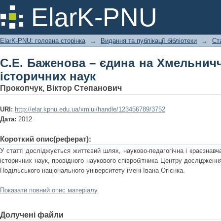
С.Е. Баженова – єдина на Хмельниччи
ElarK-PNU
ElarK-PNU: головна сторінка
→
Видання та публікації бібліотеки
→
Ст
С.Е. Баженова – єдина на Хмельничч
історичних наук
Прокопчук, Віктор Степанович
URI:
http://elar.kpnu.edu.ua/xmlui/handle/123456789/3752
Дата:
2012
Короткий опис(реферат):
У статті досліджується життєвий шлях, науково-педагогічна і краєзнавч
історичних наук, провідного наукового співробітника Центру дослідження
Подільського національного університету імені Івана Огієнка.
Показати повний опис матеріалу
Долучені файли