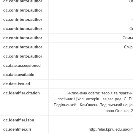
dc.contributor.author
Ол
dc.contributor.author
dc.contributor.author
dc.contributor.author
С
dc.contributor.author
Сємьо
dc.contributor.author
Смір
dc.contributor.author
dc.date.accessioned
dc.date.available
dc.date.issued
dc.identifier.citation
Інклюзивна освіта: теорія та практи
посібник / [кол. авторів ; за заг. ред. С. 
Подільський : Кам’янець-Подільський націо
Івана Огієнка, 2
dc.identifier.isbn
dc.identifier.uri
http://elar.kpnu.edu.ua/