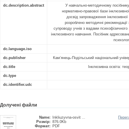
dc.description.abstract
У навчально-методичному посібнику
нормативно-правової бази інклюзивної 
досвід запровадження інклюзивної 
розроблено методичні рекомендації 
супроводу учнів з вадами психофізичного
інклюзивного навчання. Посібник адресован
психолог
dc.language.iso
dc.publisher
Кам’янець-Подільський національний універ
dc.title
Інклюзивна освіта: тео
dc.type
dc.identifier.udc
Долучені файли
Name:
Inkliuzyvna-osvit ...
Перег
Розмір:
876.0Kb
Формат:
PDF