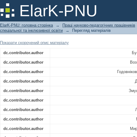
Інклюзивна освіта: теорія та практик
ElarK-PNU
ElarK-PNU: головна сторінка
→
Праці науково-педагогічних працівників
спеціальної та інклюзивної освіти
→
Перегляд матеріалів
Показати скорочений опис матеріалу
dc.contributor.author
Бу
dc.contributor.author
Воз
dc.contributor.author
Годовніко
dc.contributor.author
Д
dc.contributor.author
Зму
dc.contributor.author
dc.contributor.author
dc.contributor.author
dc.contributor.author
Мир