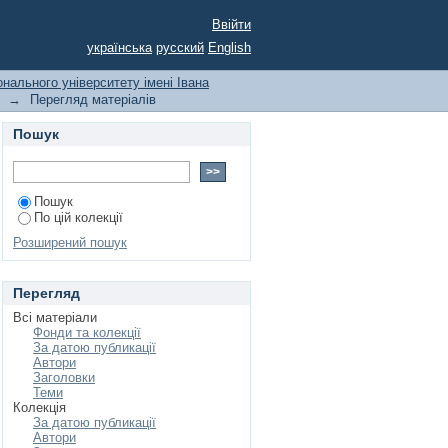
ерситету: Історичні
Ввійти
українська
русский
English
онального університету імені Івана
→
Перегляд матеріалів
Пошук
Пошук
По цій колекції
Розширений пошук
Перегляд
Всі матеріали
Фонди та колекції
За датою публикації
Автори
Заголовки
Теми
Колекція
За датою публикації
Автори