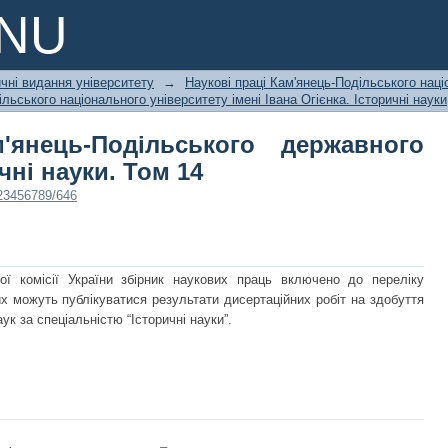
янець-Подільського державного унів
PNU
чні видання університету
→
Наукові праці Кам'янець-Подільського наці
льського національного університету імені Івана Огієнка. Історичні науки
'янець-Подільського державного
чні науки. Том 14
123456789/646
ої комісії України збірник наукових праць включено до переліку
х можуть публікуватися результати дисертаційних робіт на здобуття
ук за спеціальністю “Історичні науки”.