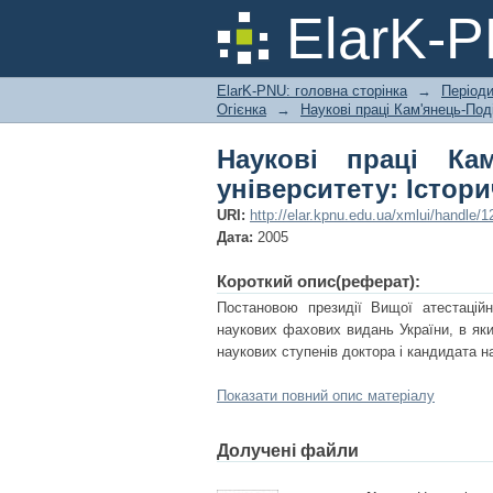
Наукові праці Кам'
ElarK-
науки. Том 14
ElarK-PNU: головна сторінка
→
Періоди
Огієнка
→
Наукові праці Кам'янець-Поді
Наукові праці Кам
університету: Істори
URI:
http://elar.kpnu.edu.ua/xmlui/handle/
Дата:
2005
Короткий опис(реферат):
Постановою президії Вищої атестаційн
наукових фахових видань України, в яки
наукових ступенів доктора і кандидата на
Показати повний опис матеріалу
Долучені файли