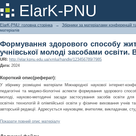
Формування здорового способу жит
ElarK-PNU
засобами освіти. Випуск 13
ElarK-PNU: головна сторінка
→
Збірники за матеріалами конференцій та
матеріалів
Формування здорового способу житт
учнівської молоді засобами освіти. 
URI:
http://elar.kpnu.edu.ua/xmlui/handle/123456789/7985
Дата:
2024
Короткий опис(реферат):
У збірнику розміщені матеріали Міжнародної наукової інтернет-конфе
педагогічні та медико-біологічні аспекти формування здорового спосо
молоді, науково-методичні засади застосування засобів освіти для
освітніх технологій й олімпійської освіти у фізичне виховання учнів т
авторській редакції. Адресується науковцям, вчителям, викладачам, сту
Показати повний опис матеріалу