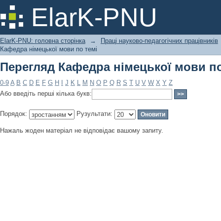
Перегляд Кафедра німецької мови по
ElarK-PNU
ElarK-PNU: головна сторінка
→
Праці науково-педагогічних працівників
Кафедра німецької мови по темі
Перегляд Кафедра німецької мови по
0-9
A
B
C
D
E
F
G
H
I
J
K
L
M
N
O
P
Q
R
S
T
U
V
W
X
Y
Z
Або введіть перші кілька букв:
Порядок:
Рузультати:
Нажаль жоден матеріал не відповідає вашому запиту.