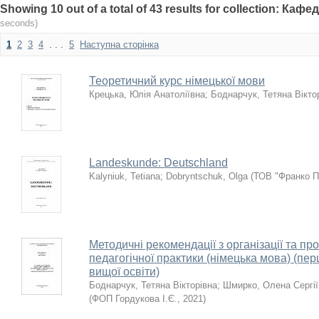
Showing 10 out of a total of 43 results for collection: Ка
seconds)
1
2
3
4
. . .
5
Наступна сторінка
Теоретичний курс німецької мови
Крецька, Юлія Анатоліївна
;
Боднарчук, Тетяна Вікто
Landeskunde: Deutschland
Kalyniuk, Tetiana
;
Dobryntschuk, Olga
(
ТОВ "Франко П
Методичні рекомендації з організації та п
педагогічної практики (німецька мова) (пе
вищої освіти)
Боднарчук, Тетяна Вікторівна
;
Шмирко, Олена Сергії
(
ФОП Гордукова І.Є.
,
2021
)