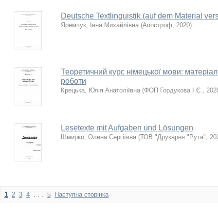
Deutsche Textlinguistik (auf dem Material ver
Яремчук, Інна Михайлівна
(
Апостроф
,
2020
)
Теоретичний курс німецької мови: матеріал
роботи
Крецька, Юлія Анатоліївна
(
ФОП Гордукова І.Є.
,
202
Lesetexte mit Aufgaben und Lösungen
Шмирко, Олена Сергіївна
(
ТОВ "Друкарня "Рута"
,
20
1
2
3
4
. . .
5
Наступна сторінка