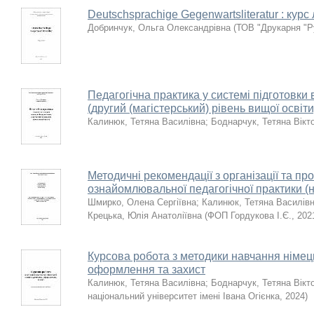
Deutschsprachige Gegenwartsliteratur : курс 
Добринчук, Ольга Олександрівна
(
ТОВ "Друкарня "Р
Педагогічна практика у системі підготовки 
(другий (магістерський) рівень вищої освіти
Калинюк, Тетяна Василівна
;
Боднарчук, Тетяна Вікт
Методичні рекомендації з організації та п
ознайомлювальної педагогічної практики (
Шмирко, Олена Сергіївна
;
Калинюк, Тетяна Василів
Крецька, Юлія Анатоліївна
(
ФОП Гордукова І.Є.
,
202
Курсова робота з методики навчання німець
оформлення та захист
Калинюк, Тетяна Василівна
;
Боднарчук, Тетяна Вікт
національний університет імені Івана Огієнка
,
2024
)