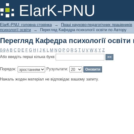
Перегляд Кафедра психології освіти
ElarK-PNU
ElarK-PNU: головна сторінка
→
Праці науково-педагогічних працівників
психології освіти
→
Перегляд Кафедра психології освіти по Автору
Перегляд Кафедра психології освіти
0-9
A
B
C
D
E
F
G
H
I
J
K
L
M
N
O
P
Q
R
S
T
U
V
W
X
Y
Z
Або введіть перші кілька букв:
Порядок:
Рузультати:
Нажаль жоден матеріал не відповідає вашому запиту.