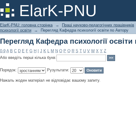
Перегляд Кафедра психології освіти
ElarK-PNU
ElarK-PNU: головна сторінка
→
Праці науково-педагогічних працівників
психології освіти
→
Перегляд Кафедра психології освіти по Автору
Перегляд Кафедра психології освіти
0-9
A
B
C
D
E
F
G
H
I
J
K
L
M
N
O
P
Q
R
S
T
U
V
W
X
Y
Z
Або введіть перші кілька букв:
Порядок:
Рузультати:
Нажаль жоден матеріал не відповідає вашому запиту.