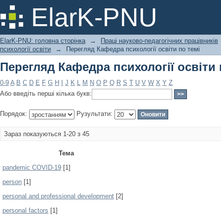
Перегляд Кафедра психології освіти 
ElarK-PNU
ElarK-PNU: головна сторінка
→
Праці науково-педагогічних працівників
психології освіти
→
Перегляд Кафедра психології освіти по темі
Перегляд Кафедра психології освіти 
0-9
A
B
C
D
E
F
G
H
I
J
K
L
M
N
O
P
Q
R
S
T
U
V
W
X
Y
Z
Або введіть перші кілька букв:
Порядок:
Рузультати:
Зараз показуються 1-20 з 45
Тема
pandemic COVID-19
[1]
person
[1]
personal and professional development
[2]
personal factors
[1]