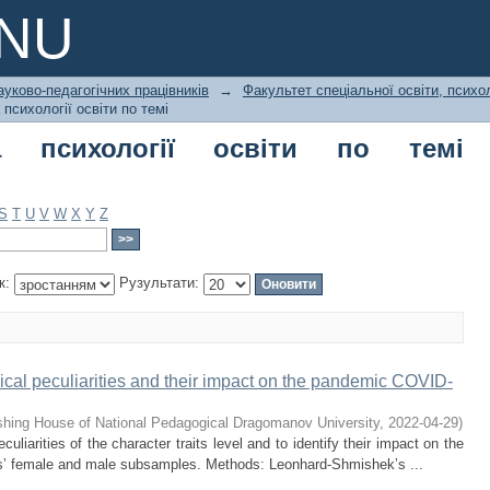
хології освіти по темі "accentuation
PNU
ауково-педагогічних працівників
→
Факультет спеціальної освіти, психол
сихології освіти по темі
а психології освіти по темі
S
T
U
V
W
X
Y
Z
к:
Рузультати:
ical peculiarities and their impact on the pandemic COVID-
shing House of National Pedagogical Dragomanov University
,
2022-04-29
)
uliarities of the character traits level and to identify their impact on the
’ female and male subsamples. Methods: Leonhard-Shmishek’s ...