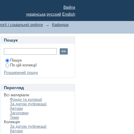
"
Ввійти
українська
русский
English
огії і соціальної роботи
→
Кафедра
Пошук
Пошук
По цій колекції
Розширений пошук
Перегляд
Всі матеріали
Фонди та колекції
За датою публикації
Автори
Заголовки
Теми
Колекція
За датою публикації
Автори