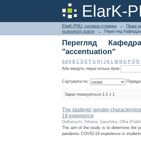
Перегляд Кафедра пси
ElarK-
ElarK-PNU: головна сторінка
→
Праці н
психології освіти
→
Перегляд Кафедра п
Перегляд Кафедр
"accentuation"
0-9
A
B
C
D
E
F
G
H
I
J
K
L
M
N
O
P
Q
R
Або введіть перші кілька букв:
Сортувати по:
Порядо
Зараз показуються 1-1 з 1
The students’ gender-characterolog
19 experience
Dutkevych, Tetiana
;
Savytska, Olha
(
Publi
The aim of the study is to determine the pec
pandemic COVID-19 experience in students