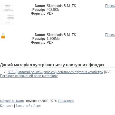
Name:
Skoropada-B.M.-FK ...
Перег
Розмір:
402.8Kb
Формат:
PDF
Name:
Skoropada-B.M.-FK ...
Перег
Розмір:
1.306Mb
Формат:
PDF
Даний матеріал зустрічається у наступних фондах
802. Дипломні роботи (проекти) освітнього ступеня «магістр»
[635]
Показати скорочений опис матеріалу
DSpace software
copyright © 2002-2016
DuraSpace
Контакти
|
Зворотній зв'язок