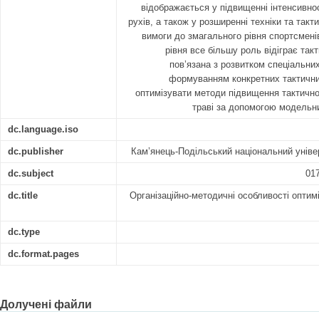
відображається у підвищенні інтенсивнос
рухів, а також у розширенні техніки та так
вимоги до змагального рівня спортсмені
рівня все більшу роль відіграє такт
пов’язана з розвитком спеціальних
формуванням конкретних тактични
оптимізувати методи підвищення тактичної
траві за допомогою модельн
dc.language.iso
dc.publisher
Кам’янець-Подільський національний універ
dc.subject
017
dc.title
Організаційно-методичні особливості оптимі
dc.type
dc.format.pages
Долучені файли