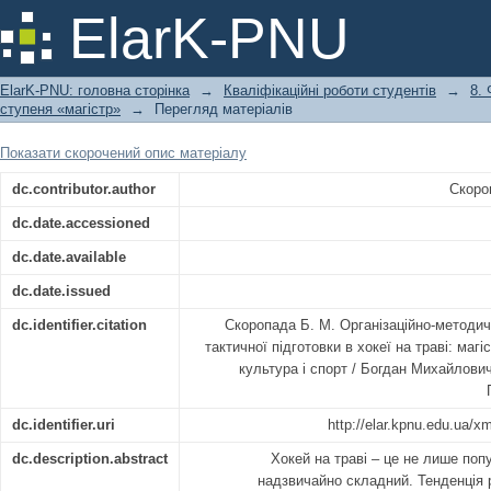
Організаційно-методичні особливості
ElarK-PNU
на траві
ElarK-PNU: головна сторінка
→
Кваліфікаційні роботи студентів
→
8.
ступеня «магістр»
→
Перегляд матеріалів
Показати скорочений опис матеріалу
dc.contributor.author
Скоро
dc.date.accessioned
dc.date.available
dc.date.issued
dc.identifier.citation
Скоропада Б. М. Організаційно-методичн
тактичної підготовки в хокеї на траві: магі
культура і спорт / Богдан Михайлови
dc.identifier.uri
http://elar.kpnu.edu.ua/
dc.description.abstract
Хокей на траві – це не лише поп
надзвичайно складний. Тенденція 