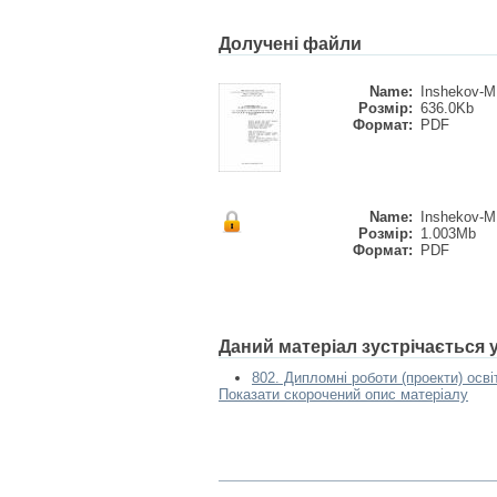
Долучені файли
Name:
Inshekov-M.
Розмір:
636.0Kb
Формат:
PDF
Name:
Inshekov-M.
Розмір:
1.003Mb
Формат:
PDF
Даний матеріал зустрічається
802. Дипломні роботи (проекти) осві
Показати скорочений опис матеріалу