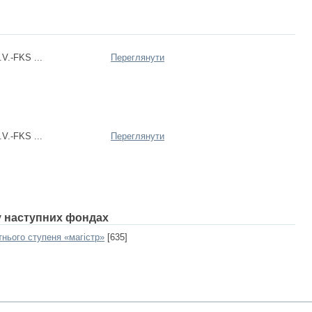
V.-FKS ...
Переглянути
V.-FKS ...
Переглянути
 у наступних фондах
тнього ступеня «магістр»
[635]