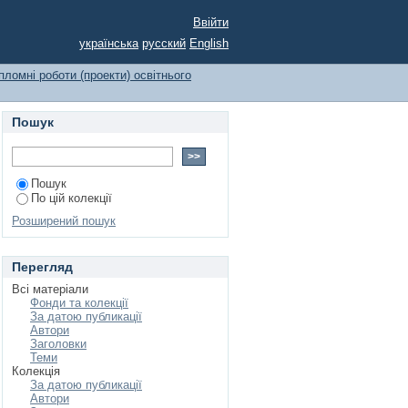
ах вищої освіти зі
Ввійти
українська
русский
English
пломні роботи (проекти) освітнього
Пошук
Пошук
По цій колекції
Розширений пошук
Перегляд
Всі матеріали
Фонди та колекції
За датою публикації
Автори
Заголовки
Теми
Колекція
За датою публикації
Автори