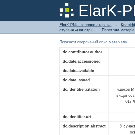
Особливості фізич
ElarK-
специфічними умов
ElarK-PNU: головна сторінка
→
Кваліфі
ступеня «магістр»
→
Перегляд матеріа
Показати скорочений опис матеріалу
dc.contributor.author
dc.date.accessioned
dc.date.available
dc.date.issued
dc.identifier.citation
Іншеков М.
вищої осв
017 
dc.identifier.uri
dc.description.abstract
У сучас
ос