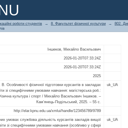
ної підготовки курсантів в заклад
PNU
ами навчання
каційні роботи студентів
→
8. Факультет фізичної культури
→
802. Ди
лів
Іншеков, Михайло Васильович
2026-01-20T07:33:24Z
2026-01-20T07:33:24Z
2025
 В. Особливості фізичної підготовки курсантів в закладах
uk_UA
іти зі специфічними умовами навчання: магістерська роб.:
Фізична культура і спорт / Михайло Васильович Іншеков. –
Кам’янець-Подільський, 2025. – 55 с.
http://elar.kpnu.edu.ua/xmlui/handle/123456789/9789
них умовах службова діяльність курсантів закладів вищої
uk_UA
віти зі специфічними умовами навчання (особливо у сфері