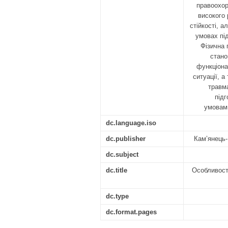
правоохор
високого 
стійкості, а
умовах пі
Фізична 
стано
функціона
ситуації, 
травм
підг
умовами
dc.language.iso
dc.publisher
Кам’янець-
dc.subject
dc.title
Особливості
dc.type
dc.format.pages