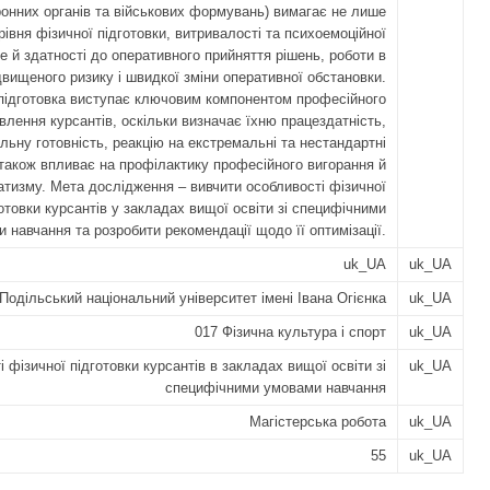
онних органів та військових формувань) вимагає не лише
рівня фізичної підготовки, витривалості та психоемоційної
ле й здатності до оперативного прийняття рішень, роботи в
двищеного ризику і швидкої зміни оперативної обстановки.
підготовка виступає ключовим компонентом професійного
влення курсантів, оскільки визначає їхню працездатність,
льну готовність, реакцію на екстремальні та нестандартні
а також впливає на профілактику професійного вигорання й
атизму. Мета дослідження – вивчити особливості фізичної
отовки курсантів у закладах вищої освіти зі специфічними
 навчання та розробити рекомендації щодо її оптимізації.
uk_UA
uk_UA
Подільський національний університет імені Івана Огієнка
uk_UA
017 Фізична культура і спорт
uk_UA
 фізичної підготовки курсантів в закладах вищої освіти зі
uk_UA
специфічними умовами навчання
Магістерська робота
uk_UA
55
uk_UA