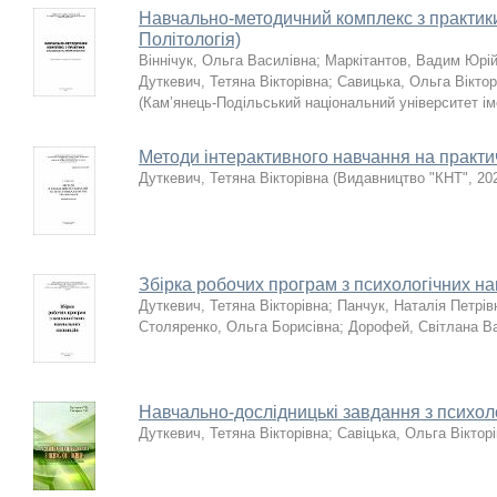
Навчально-методичний комплекс з практики
Політологія)
Віннічук, Ольга Василівна
;
Маркітантов, Вадим Юрі
Дуткевич, Тетяна Вікторівна
;
Савицька, Ольга Віктор
(
Кам’янець-Подільський національний університет іме
Методи інтерактивного навчання на практич
Дуткевич, Тетяна Вікторівна
(
Видавництво "КНТ"
,
20
Збірка робочих програм з психологічних н
Дуткевич, Тетяна Вікторівна
;
Панчук, Наталія Петрів
Столяренко, Ольга Борисівна
;
Дорофей, Світлана В
Навчально-дослідницькі завдання з психоло
Дуткевич, Тетяна Вікторівна
;
Савіцька, Ольга Віктор