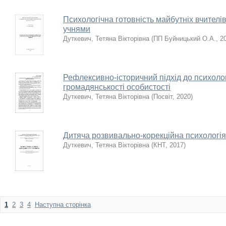
Психологічна готовність майбутніх вчителів
учнями
Дуткевич, Тетяна Вікторівна
(
ПП Буйницький О.А.
,
2
Рефлексивно-історичний підхід до психолог
громадянськості особистості
Дуткевич, Тетяна Вікторівна
(
Посвіт
,
2020
)
Дитяча розвивально-корекційна психологія
Дуткевич, Тетяна Вікторівна
(
КНТ
,
2017
)
1
2
3
4
Наступна сторінка