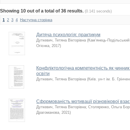
Showing 10 out of a total of 36 results.
(0.141 seconds)
1
2
3
4
Наступна сторінка
Дитяча психологія: практикум
Дуткевич, Тетяна Вікторівна
(
Кам’янець-Подільський 
Огієнка
,
2017
)
Конфліктологічна компетентність як чинни
освіти
Дуткевич, Тетяна Вікторівна
(
Київ. ун-т ім. Б. Грінче
Сформованість мотивації різновікової вза
Дуткевич, Тетяна Вікторівна
;
Столяренко, Ольга Бор
Драгоманова
,
2021
)