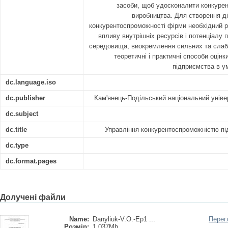
засоби, щоб удосконалити конкуре
виробництва. Для створення ді
конкурентоспроможності фірми необхідний ре
впливу внутрішніх ресурсів і потенціалу 
середовища, виокремлення сильних та слабк
теоретичні і практичні способи оцін
підприємства в у
dc.language.iso
dc.publisher
Кам'янець-Подільський національний універ
dc.subject
dc.title
Управління конкурентоспроможністю пі
dc.type
dc.format.pages
Долучені файли
Name:
Danyliuk-V.O.-Ep1 ...
Перег
Розмір:
1.037Mb