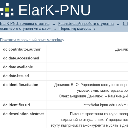
Управління конкурентоспроможністю
ElarK-PNU
ElarK-PNU: головна сторінка
→
Кваліфікаційні роботи студентів
→
1.
освітнього ступеня «магістр»
→
Перегляд матеріалів
Показати скорочений опис матеріалу
dc.contributor.author
Данилю
dc.date.accessioned
dc.date.available
dc.date.issued
dc.identifier.citation
Данилюк В. О. Управління конкурентоспр
умовах змін: магістерська ро
Олександрович Данилюк. – Кам’янець-По
dc.identifier.uri
http://elar.kpnu.edu.ua/xm
dc.description.abstract
Питання зростання конкурентосп
надзвичайно актуальним. У процесі не
збуту підприємства-конкуренти мусять відна