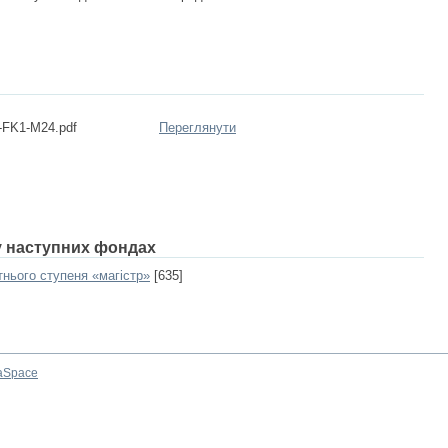
-FK1-M24.pdf
Переглянути
 у наступних фондах
тнього ступеня «магістр»
[635]
aSpace