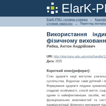
Використання інди
ElarK-
школярів
ElarK-PNU: головна сторінка
→
Кваліфі
ступеня «магістр»
→
Перегляд матеріа
Використання інди
фізичному вихованн
Рибка, Антон Андрійович
URI:
http://elar.kpnu.edu.ua/xmlui/handle
Дата:
2025
Короткий опис(реферат):
Стан здоров’я нації виступає узагаль
суспільства. Водночас саме дитячий і 
Формування здоров’я людини зумовлюєт
спадкові особливості, спосіб життя, соц
одним із найефективніших засобів, як
функціональних можливостей та сист
індивідуалізації фізичного виховання під