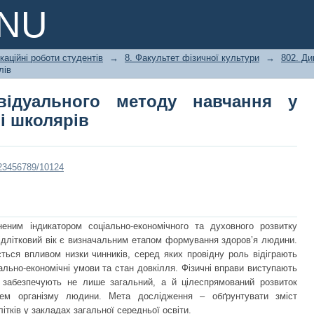
відуального методу навчання у ф
PNU
каційні роботи студентів
→
8. Факультет фізичної культури
→
802. Ди
лів
відуального методу навчання у
і школярів
/123456789/10124
неним індикатором соціально-економічного та духовного розвитку
підлітковий вік є визначальним етапом формування здоров’я людини.
ься впливом низки чинників, серед яких провідну роль відіграють
іально-економічні умови та стан довкілля. Фізичні вправи виступають
і забезпечують не лише загальний, а й цілеспрямований розвиток
ем організму людини. Мета дослідження – обґрунтувати зміст
літків у закладах загальної середньої освіти.