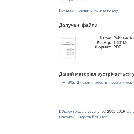
Показати повний опис матеріалу
Долучені файли
Name:
Rybka-A.A.
Розмір:
1.601Mb
Формат:
PDF
Даний матеріал зустрічається
802. Дипломні роботи (проекти) осві
DSpace software
copyright © 2002-2016
Dur
Контакти
|
Зворотній зв'язок