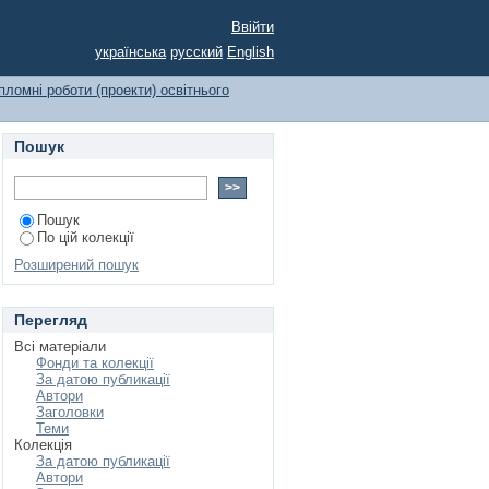
ізичному вихованні
Ввійти
українська
русский
English
пломні роботи (проекти) освітнього
Пошук
Пошук
По цій колекції
Розширений пошук
Перегляд
Всі матеріали
Фонди та колекції
За датою публикації
Автори
Заголовки
Теми
Колекція
За датою публикації
Автори