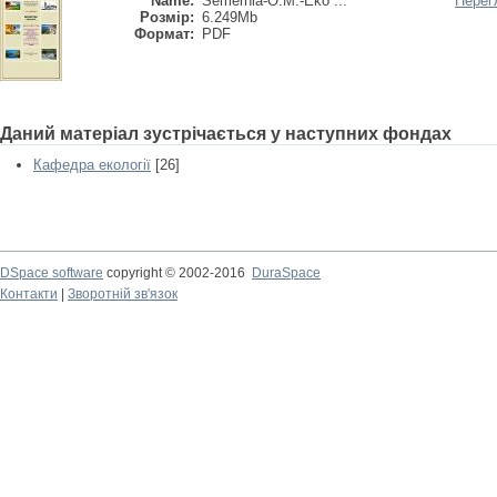
Name:
Semernia-O.M.-Eko ...
Перег
Розмір:
6.249Mb
Формат:
PDF
Даний матеріал зустрічається у наступних фондах
Кафедра екології
[26]
DSpace software
copyright © 2002-2016
DuraSpace
Контакти
|
Зворотній зв'язок