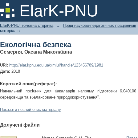
Екологічна безпека
ElarK-PNU
ElarK-PNU: головна сторінка
→
Праці науково-педагогічних працівників
матеріалів
Екологічна безпека
Семерня, Оксана Миколаївна
URI:
http://elar.kpnu.edu.ua/xmlui/handle/123456789/1981
Дата:
2018
Короткий опис(реферат):
Навчальний посібник для бакалаврів напряму підготовки 6.040106 
середовища та збалансоване природокористування”.
Показати повний опис матеріалу
Долучені файли