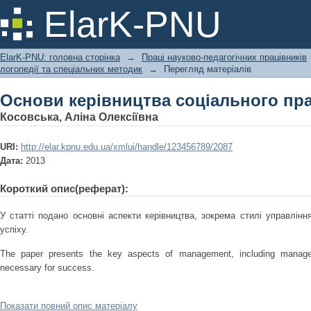
Основи керівництва соціального пр
ElarK-PNU
ElarK-PNU: головна сторінка
→
Праці науково-педагогічних працівників
логопедії та спеціальних методик
→
Перегляд матеріалів
Основи керівництва соціального пр
Косовська, Аліна Олексіївна
URI:
http://elar.kpnu.edu.ua/xmlui/handle/123456789/2087
Дата:
2013
Короткий опис(реферат):
У статті подано основні аспекти керівництва, зокрема стилі управління 
успіху.
The paper presents the key aspects of management, including managem
necessary for success.
Показати повний опис матеріалу