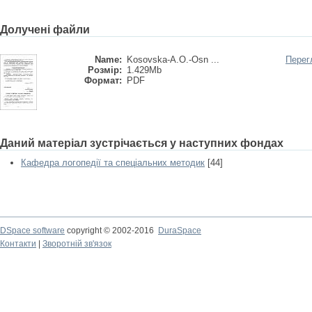
Долучені файли
Name:
Kosovska-A.O.-Osn ...
Перег
Розмір:
1.429Mb
Формат:
PDF
Даний матеріал зустрічається у наступних фондах
Кафедра логопедії та спеціальних методик
[44]
DSpace software
copyright © 2002-2016
DuraSpace
Контакти
|
Зворотній зв'язок