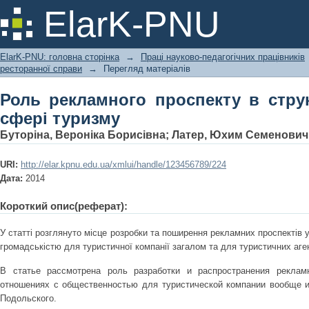
Роль рекламного проспекту в структу
ElarK-PNU
ElarK-PNU: головна сторінка
→
Праці науково-педагогічних працівників
ресторанної справи
→
Перегляд матеріалів
Роль рекламного проспекту в струк
сфері туризму
Буторіна, Вероніка Борисівна
;
Латер, Юхим Семенович
URI:
http://elar.kpnu.edu.ua/xmlui/handle/123456789/224
Дата:
2014
Короткий опис(реферат):
У статті розглянуто місце розробки та поширення рекламних проспектів у 
громадськістю для туристичної компанії загалом та для туристичних аген
В статье рассмотрена роль разработки и распространения реклам
отношениях с общественностью для туристической компании вообще и 
Подольского.