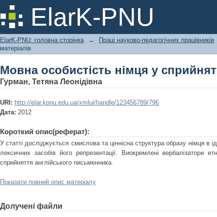
Мовна особистість німця у сприйнят
ElarK-PNU
ElarK-PNU: головна сторінка
→
Праці науково-педагогічних працівників
матеріалів
Мовна особистість німця у сприйнят
Гурман, Тетянa Леонідівнa
URI:
http://elar.kpnu.edu.ua/xmlui/handle/123456789/796
Дата:
2012
Короткий опис(реферат):
У статті досліджується смислова та ціннісна структура образу німця в і
лексичних засобів його репрезентації. Виокремлені вербалізатори етн
сприйняття англійського письменника.
Показати повний опис матеріалу
Долучені файли