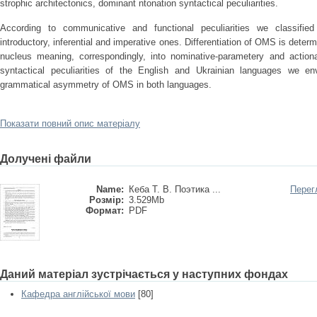
strophic architectonics, dominant ntonation syntactical peculiarities.
According to communicative and functional peculiarities we classifi
introductory, inferential and imperative ones. Differentiation of OMS is deter
nucleus meaning, correspondingly, into nominative-parametery and actio
syntactical peculiarities of the English and Ukrainian languages we env
grammatical asymmetry of OMS in both languages.
Показати повний опис матеріалу
Долучені файли
Name:
Кеба Т. В. Поэтика ...
Перег
Розмір:
3.529Mb
Формат:
PDF
Даний матеріал зустрічається у наступних фондах
Кафедра англійської мови
[80]